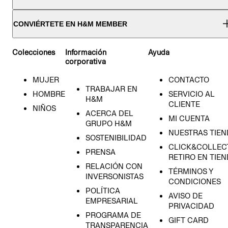
CONVIÉRTETE EN H&M MEMBER
Colecciones
Información
Ayuda
corporativa
MUJER
CONTACTO
TRABAJAR EN
HOMBRE
SERVICIO AL
H&M
CLIENTE
NIÑOS
ACERCA DEL
MI CUENTA
GRUPO H&M
NUESTRAS TIEN
SOSTENIBILIDAD
CLICK&COLLECT
PRENSA
RETIRO EN TIE
RELACIÓN CON
TÉRMINOS Y
INVERSONISTAS
CONDICIONES
POLÍTICA
AVISO DE
EMPRESARIAL
PRIVACIDAD
PROGRAMA DE
GIFT CARD
TRANSPARENCIA