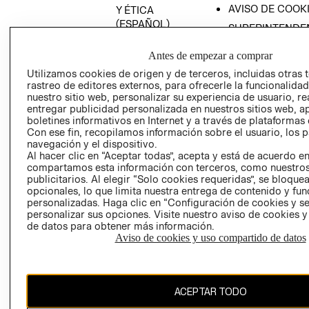
AVISO DE COOK
Y ÉTICA
(ESPAÑOL)
SUPERINTENDE
DE INDUSTRIA Y
PROGRAMA DE
COMERCIO - SI
Antes de empezar a comprar
TRANSPARENCIA
Y ÉTICA (INGLÉS)
Utilizamos cookies de origen y de terceros, incluidas otras 
PETICIONES
rastreo de editores externos, para ofrecerle la funcionalid
QUEJAS Y
nuestro sitio web, personalizar su experiencia de usuario, rea
RECLAMOS
entregar publicidad personalizada en nuestros sitios web, a
boletines informativos en Internet y a través de plataformas 
Con ese fin, recopilamos información sobre el usuario, los 
navegación y el dispositivo.
Al hacer clic en “Aceptar todas”, acepta y está de acuerdo e
compartamos esta información con terceros, como nuestros
publicitarios. Al elegir “Solo cookies requeridas”, se bloque
opcionales, lo que limita nuestra entrega de contenido y fu
Colombia ($)
personalizadas. Haga clic en “Configuración de cookies y se
personalizar sus opciones. Visite nuestro aviso de cookies 
CAMBIAR REGIÓN
de datos para obtener más información.
Aviso de cookies y uso compartido de datos
El contenido de esta página web está protegido por copyright y es
ACEPTAR TODO
propiedad de H&M Hennes & Mauritz AB.