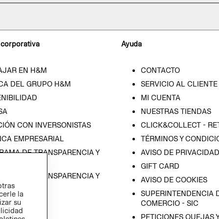
 corporativa
Ayuda
AJAR EN H&M
CONTACTO
CA DEL GRUPO H&M
SERVICIO AL CLIENTE
NIBILIDAD
MI CUENTA
SA
NUESTRAS TIENDAS
CIÓN CON INVERSONISTAS
CLICK&COLLECT - RE
ICA EMPRESARIAL
TÉRMINOS Y CONDICI
RAMA DE TRANSPARENCIA Y
AVISO DE PRIVACIDA
 (ESPAÑOL)
GIFT CARD
RAMA DE TRANSPARENCIA Y
AVISO DE COOKIES
otras
 (INGLÉS)
SUPERINTENDENCIA D
cerle la
izar su
COMERCIO - SIC
blicidad
PETICIONES QUEJAS 
oletines