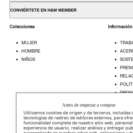
CONVIÉRTETE EN H&M MEMBER
Colecciones
Información
MUJER
TRAB
HOMBRE
ACER
NIÑOS
SOSTE
PREN
RELA
POLÍT
PROG
ÉTICA
Antes de empezar a comprar
PROG
Utilizamos cookies de origen y de terceros, incluidas 
ÉTICA
tecnologías de rastreo de editores externos, para ofre
funcionalidad completa de nuestro sitio web, personal
experiencia de usuario, realizar análisis y entregar pu
personalizada en nuestros sitios web, aplicaciones y b