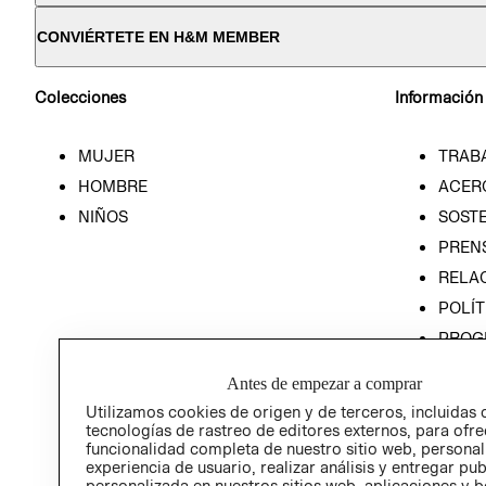
CONVIÉRTETE EN H&M MEMBER
Colecciones
Información
MUJER
TRAB
HOMBRE
ACER
NIÑOS
SOSTE
PREN
RELA
POLÍT
PROG
ÉTICA
Antes de empezar a comprar
PROG
Utilizamos cookies de origen y de terceros, incluidas 
ÉTICA
tecnologías de rastreo de editores externos, para ofre
funcionalidad completa de nuestro sitio web, personal
experiencia de usuario, realizar análisis y entregar pu
personalizada en nuestros sitios web, aplicaciones y b