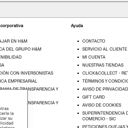
 corporativa
Ayuda
AJAR EN H&M
CONTACTO
CA DEL GRUPO H&M
SERVICIO AL CLIENTE
NIBILIDAD
MI CUENTA
SA
NUESTRAS TIENDAS
CIÓN CON INVERSONISTAS
CLICK&COLLECT - RE
ICA EMPRESARIAL
TÉRMINOS Y CONDICI
RAMA DE TRANSPARENCIA Y
AVISO DE PRIVACIDA
 (ESPAÑOL)
GIFT CARD
RAMA DE TRANSPARENCIA Y
AVISO DE COOKIES
otras
 (INGLÉS)
SUPERINTENDENCIA D
cerle la
izar su
COMERCIO - SIC
blicidad
PETICIONES QUEJAS 
oletines