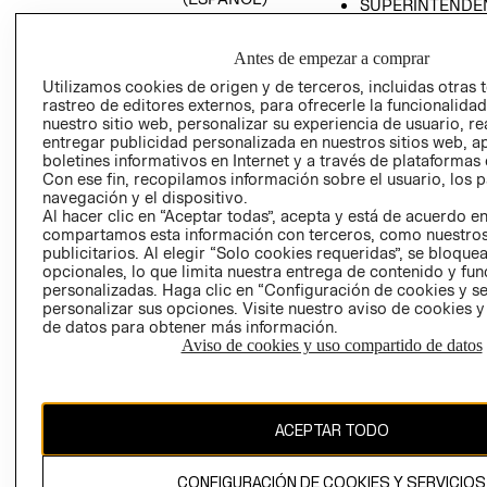
SUPERINTENDE
DE INDUSTRIA Y
PROGRAMA DE
COMERCIO - SI
TRANSPARENCIA
Antes de empezar a comprar
Y ÉTICA (INGLÉS)
PETICIONES
Utilizamos cookies de origen y de terceros, incluidas otras 
QUEJAS Y
rastreo de editores externos, para ofrecerle la funcionalid
RECLAMOS
nuestro sitio web, personalizar su experiencia de usuario, rea
entregar publicidad personalizada en nuestros sitios web, a
boletines informativos en Internet y a través de plataformas 
Con ese fin, recopilamos información sobre el usuario, los 
navegación y el dispositivo.
Al hacer clic en “Aceptar todas”, acepta y está de acuerdo e
compartamos esta información con terceros, como nuestros
publicitarios. Al elegir “Solo cookies requeridas”, se bloque
opcionales, lo que limita nuestra entrega de contenido y fu
Colombia ($)
personalizadas. Haga clic en “Configuración de cookies y se
personalizar sus opciones. Visite nuestro aviso de cookies 
CAMBIAR REGIÓN
de datos para obtener más información.
Aviso de cookies y uso compartido de datos
El contenido de esta página web está protegido por copyright y es
propiedad de H&M Hennes & Mauritz AB.
ACEPTAR TODO
CONFIGURACIÓN DE COOKIES Y SERVICIOS