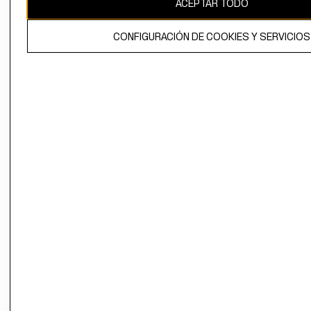
ACEPTAR TODO
El contenido de esta página web está protegido por copyright y es
propiedad de H&M Hennes & Mauritz AB.
CONFIGURACIÓN DE COOKIES Y SERVICIOS