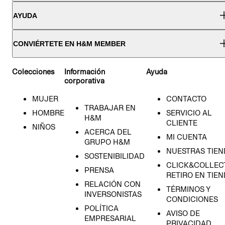
AYUDA
CONVIÉRTETE EN H&M MEMBER
Colecciones
Información
Ayuda
corporativa
MUJER
CONTACTO
TRABAJAR EN
HOMBRE
SERVICIO AL
H&M
CLIENTE
NIÑOS
ACERCA DEL
MI CUENTA
GRUPO H&M
NUESTRAS TIEN
SOSTENIBILIDAD
CLICK&COLLECT
PRENSA
RETIRO EN TIE
RELACIÓN CON
TÉRMINOS Y
INVERSONISTAS
CONDICIONES
POLÍTICA
AVISO DE
EMPRESARIAL
PRIVACIDAD