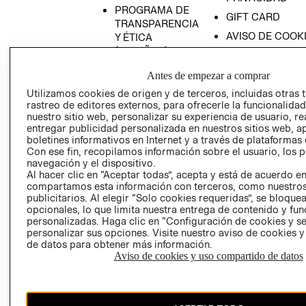
PROGRAMA DE
GIFT CARD
TRANSPARENCIA
AVISO DE COOK
Y ÉTICA
(ESPAÑOL)
SUPERINTENDE
DE INDUSTRIA Y
PROGRAMA DE
Antes de empezar a comprar
COMERCIO - SI
TRANSPARENCIA
Utilizamos cookies de origen y de terceros, incluidas otras 
Y ÉTICA (INGLÉS)
PETICIONES
rastreo de editores externos, para ofrecerle la funcionalid
QUEJAS Y
nuestro sitio web, personalizar su experiencia de usuario, rea
entregar publicidad personalizada en nuestros sitios web, a
RECLAMOS
boletines informativos en Internet y a través de plataformas 
Con ese fin, recopilamos información sobre el usuario, los 
navegación y el dispositivo.
Al hacer clic en “Aceptar todas”, acepta y está de acuerdo e
compartamos esta información con terceros, como nuestros
publicitarios. Al elegir “Solo cookies requeridas”, se bloque
opcionales, lo que limita nuestra entrega de contenido y fu
personalizadas. Haga clic en “Configuración de cookies y se
Colombia ($)
personalizar sus opciones. Visite nuestro aviso de cookies 
de datos para obtener más información.
CAMBIAR REGIÓN
Aviso de cookies y uso compartido de datos