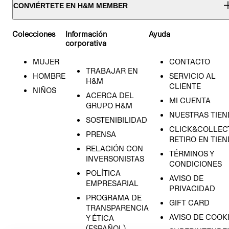
CONVIÉRTETE EN H&M MEMBER
Colecciones
Información
Ayuda
corporativa
MUJER
CONTACTO
TRABAJAR EN
HOMBRE
SERVICIO AL
H&M
CLIENTE
NIÑOS
ACERCA DEL
MI CUENTA
GRUPO H&M
NUESTRAS TIEN
SOSTENIBILIDAD
CLICK&COLLECT
PRENSA
RETIRO EN TIE
RELACIÓN CON
TÉRMINOS Y
INVERSONISTAS
CONDICIONES
POLÍTICA
AVISO DE
EMPRESARIAL
PRIVACIDAD
PROGRAMA DE
GIFT CARD
TRANSPARENCIA
AVISO DE COOK
Y ÉTICA
(ESPAÑOL)