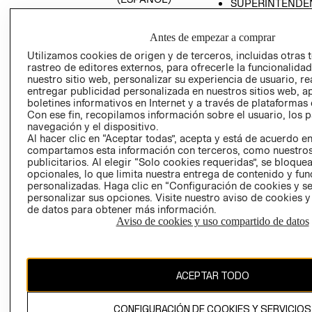
SUPERINTENDE
DE INDUSTRIA Y
PROGRAMA DE
COMERCIO - SI
TRANSPARENCIA
Antes de empezar a comprar
Y ÉTICA (INGLÉS)
PETICIONES
Utilizamos cookies de origen y de terceros, incluidas otras 
QUEJAS Y
rastreo de editores externos, para ofrecerle la funcionalid
RECLAMOS
nuestro sitio web, personalizar su experiencia de usuario, rea
entregar publicidad personalizada en nuestros sitios web, a
boletines informativos en Internet y a través de plataformas 
Con ese fin, recopilamos información sobre el usuario, los 
navegación y el dispositivo.
Al hacer clic en “Aceptar todas”, acepta y está de acuerdo e
compartamos esta información con terceros, como nuestros
publicitarios. Al elegir “Solo cookies requeridas”, se bloque
opcionales, lo que limita nuestra entrega de contenido y fu
Colombia ($)
personalizadas. Haga clic en “Configuración de cookies y se
personalizar sus opciones. Visite nuestro aviso de cookies 
CAMBIAR REGIÓN
de datos para obtener más información.
Aviso de cookies y uso compartido de datos
El contenido de esta página web está protegido por copyright y es
propiedad de H&M Hennes & Mauritz AB.
ACEPTAR TODO
CONFIGURACIÓN DE COOKIES Y SERVICIOS