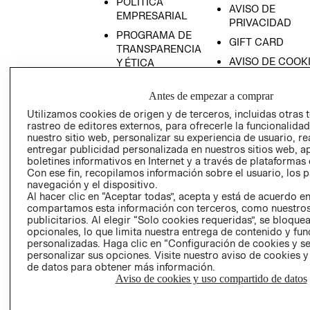
POLÍTICA
AVISO DE
EMPRESARIAL
PRIVACIDAD
PROGRAMA DE
GIFT CARD
TRANSPARENCIA
AVISO DE COOK
Y ÉTICA
(ESPAÑOL)
SUPERINTENDE
DE INDUSTRIA Y
Antes de empezar a comprar
PROGRAMA DE
COMERCIO - SI
TRANSPARENCIA
Utilizamos cookies de origen y de terceros, incluidas otras 
Y ÉTICA (INGLÉS)
rastreo de editores externos, para ofrecerle la funcionalid
PETICIONES
nuestro sitio web, personalizar su experiencia de usuario, rea
QUEJAS Y
entregar publicidad personalizada en nuestros sitios web, a
RECLAMOS
boletines informativos en Internet y a través de plataformas 
Con ese fin, recopilamos información sobre el usuario, los 
navegación y el dispositivo.
Al hacer clic en “Aceptar todas”, acepta y está de acuerdo e
compartamos esta información con terceros, como nuestros
publicitarios. Al elegir “Solo cookies requeridas”, se bloque
opcionales, lo que limita nuestra entrega de contenido y fu
personalizadas. Haga clic en “Configuración de cookies y se
Colombia ($)
personalizar sus opciones. Visite nuestro aviso de cookies 
de datos para obtener más información.
CAMBIAR REGIÓN
Aviso de cookies y uso compartido de datos