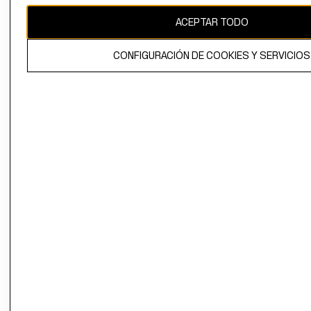
ACEPTAR TODO
El contenido de esta página web está protegido por copyright y es
propiedad de H&M Hennes & Mauritz AB.
CONFIGURACIÓN DE COOKIES Y SERVICIOS