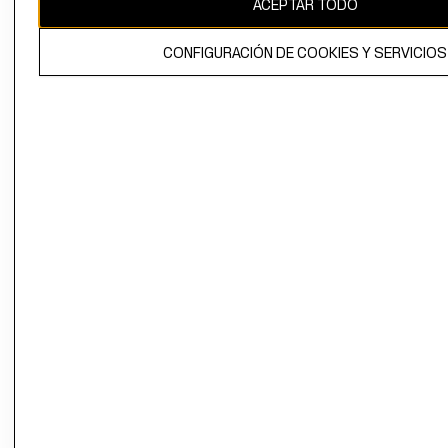
ACEPTAR TODO
El contenido de esta página web está protegido por copyright y es
propiedad de H&M Hennes & Mauritz AB.
CONFIGURACIÓN DE COOKIES Y SERVICIOS