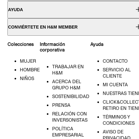
AYUDA
CONVIÉRTETE EN H&M MEMBER
Colecciones
Información
Ayuda
corporativa
MUJER
CONTACTO
TRABAJAR EN
HOMBRE
SERVICIO AL
H&M
CLIENTE
NIÑOS
ACERCA DEL
MI CUENTA
GRUPO H&M
NUESTRAS TIEN
SOSTENIBILIDAD
CLICK&COLLECT
PRENSA
RETIRO EN TIE
RELACIÓN CON
TÉRMINOS Y
INVERSONISTAS
CONDICIONES
POLÍTICA
AVISO DE
EMPRESARIAL
PRIVACIDAD