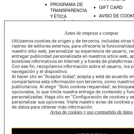
PROGRAMA DE
GIFT CARD
TRANSPARENCIA
AVISO DE COOK
Y ÉTICA
(ESPAÑOL)
SUPERINTENDE
DE INDUSTRIA Y
PROGRAMA DE
Antes de empezar a comprar
COMERCIO - SI
TRANSPARENCIA
Utilizamos cookies de origen y de terceros, incluidas otras 
Y ÉTICA (INGLÉS)
PETICIONES
rastreo de editores externos, para ofrecerle la funcionalid
QUEJAS Y
nuestro sitio web, personalizar su experiencia de usuario, rea
entregar publicidad personalizada en nuestros sitios web, a
RECLAMOS
boletines informativos en Internet y a través de plataformas 
Con ese fin, recopilamos información sobre el usuario, los 
navegación y el dispositivo.
Al hacer clic en “Aceptar todas”, acepta y está de acuerdo e
compartamos esta información con terceros, como nuestros
publicitarios. Al elegir “Solo cookies requeridas”, se bloque
opcionales, lo que limita nuestra entrega de contenido y fu
personalizadas. Haga clic en “Configuración de cookies y se
Colombia ($)
personalizar sus opciones. Visite nuestro aviso de cookies 
de datos para obtener más información.
CAMBIAR REGIÓN
Aviso de cookies y uso compartido de datos