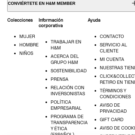
CONVIÉRTETE EN H&M MEMBER
Colecciones
Información
Ayuda
corporativa
MUJER
CONTACTO
TRABAJAR EN
HOMBRE
SERVICIO AL
H&M
CLIENTE
NIÑOS
ACERCA DEL
MI CUENTA
GRUPO H&M
NUESTRAS TIEN
SOSTENIBILIDAD
CLICK&COLLECT
PRENSA
RETIRO EN TIE
RELACIÓN CON
TÉRMINOS Y
INVERSONISTAS
CONDICIONES
POLÍTICA
AVISO DE
EMPRESARIAL
PRIVACIDAD
PROGRAMA DE
GIFT CARD
TRANSPARENCIA
AVISO DE COOK
Y ÉTICA
(ESPAÑOL)