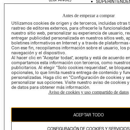
SUPERINTENDE
DE INDUSTRIA Y
PROGRAMA DE
COMERCIO - SI
TRANSPARENCIA
Antes de empezar a comprar
Y ÉTICA (INGLÉS)
PETICIONES
Utilizamos cookies de origen y de terceros, incluidas otras 
QUEJAS Y
rastreo de editores externos, para ofrecerle la funcionalid
RECLAMOS
nuestro sitio web, personalizar su experiencia de usuario, rea
entregar publicidad personalizada en nuestros sitios web, a
boletines informativos en Internet y a través de plataformas 
Con ese fin, recopilamos información sobre el usuario, los 
navegación y el dispositivo.
Al hacer clic en “Aceptar todas”, acepta y está de acuerdo e
compartamos esta información con terceros, como nuestros
publicitarios. Al elegir “Solo cookies requeridas”, se bloque
opcionales, lo que limita nuestra entrega de contenido y fu
Colombia ($)
personalizadas. Haga clic en “Configuración de cookies y se
personalizar sus opciones. Visite nuestro aviso de cookies 
CAMBIAR REGIÓN
de datos para obtener más información.
Aviso de cookies y uso compartido de datos
El contenido de esta página web está protegido por copyright y es
propiedad de H&M Hennes & Mauritz AB.
ACEPTAR TODO
CONFIGURACIÓN DE COOKIES Y SERVICIOS