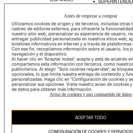
SUPERINTENDE
DE INDUSTRIA Y
PROGRAMA DE
COMERCIO - SI
TRANSPARENCIA
Antes de empezar a comprar
Y ÉTICA (INGLÉS)
PETICIONES
Utilizamos cookies de origen y de terceros, incluidas otras 
QUEJAS Y
rastreo de editores externos, para ofrecerle la funcionalid
RECLAMOS
nuestro sitio web, personalizar su experiencia de usuario, rea
entregar publicidad personalizada en nuestros sitios web, a
boletines informativos en Internet y a través de plataformas 
Con ese fin, recopilamos información sobre el usuario, los 
navegación y el dispositivo.
Al hacer clic en “Aceptar todas”, acepta y está de acuerdo e
compartamos esta información con terceros, como nuestros
publicitarios. Al elegir “Solo cookies requeridas”, se bloque
opcionales, lo que limita nuestra entrega de contenido y fu
Colombia ($)
personalizadas. Haga clic en “Configuración de cookies y se
personalizar sus opciones. Visite nuestro aviso de cookies 
CAMBIAR REGIÓN
de datos para obtener más información.
Aviso de cookies y uso compartido de datos
El contenido de esta página web está protegido por copyright y es
propiedad de H&M Hennes & Mauritz AB.
ACEPTAR TODO
CONFIGURACIÓN DE COOKIES Y SERVICIOS