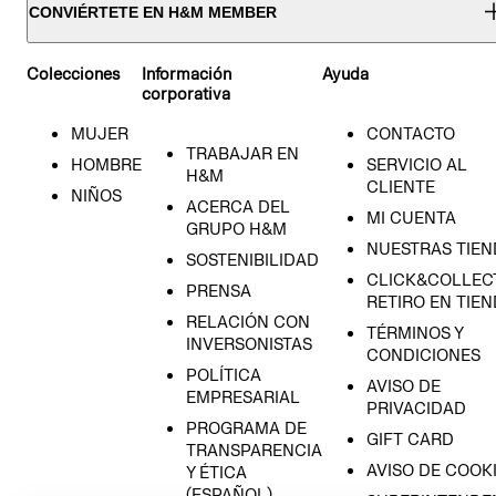
CONVIÉRTETE EN H&M MEMBER
Colecciones
Información
Ayuda
corporativa
MUJER
CONTACTO
TRABAJAR EN
HOMBRE
SERVICIO AL
H&M
CLIENTE
NIÑOS
ACERCA DEL
MI CUENTA
GRUPO H&M
NUESTRAS TIEN
SOSTENIBILIDAD
CLICK&COLLECT
PRENSA
RETIRO EN TIE
RELACIÓN CON
TÉRMINOS Y
INVERSONISTAS
CONDICIONES
POLÍTICA
AVISO DE
EMPRESARIAL
PRIVACIDAD
PROGRAMA DE
GIFT CARD
TRANSPARENCIA
AVISO DE COOK
Y ÉTICA
(ESPAÑOL)