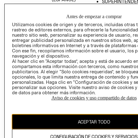
SUPERINTENDE
DE INDUSTRIA Y
PROGRAMA DE
COMERCIO - SI
TRANSPARENCIA
Antes de empezar a comprar
Y ÉTICA (INGLÉS)
PETICIONES
Utilizamos cookies de origen y de terceros, incluidas otras 
QUEJAS Y
rastreo de editores externos, para ofrecerle la funcionalid
RECLAMOS
nuestro sitio web, personalizar su experiencia de usuario, rea
entregar publicidad personalizada en nuestros sitios web, a
boletines informativos en Internet y a través de plataformas 
Con ese fin, recopilamos información sobre el usuario, los 
navegación y el dispositivo.
Al hacer clic en “Aceptar todas”, acepta y está de acuerdo e
compartamos esta información con terceros, como nuestros
publicitarios. Al elegir “Solo cookies requeridas”, se bloque
opcionales, lo que limita nuestra entrega de contenido y fu
Colombia ($)
personalizadas. Haga clic en “Configuración de cookies y se
personalizar sus opciones. Visite nuestro aviso de cookies 
CAMBIAR REGIÓN
de datos para obtener más información.
Aviso de cookies y uso compartido de datos
El contenido de esta página web está protegido por copyright y es
propiedad de H&M Hennes & Mauritz AB.
ACEPTAR TODO
CONFIGURACIÓN DE COOKIES Y SERVICIOS