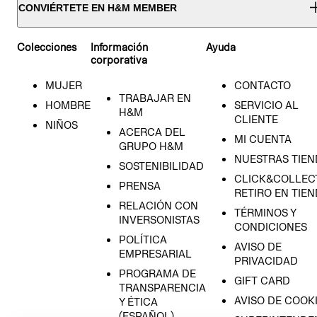
CONVIÉRTETE EN H&M MEMBER
Colecciones
Información
Ayuda
corporativa
MUJER
CONTACTO
TRABAJAR EN
HOMBRE
SERVICIO AL
H&M
CLIENTE
NIÑOS
ACERCA DEL
MI CUENTA
GRUPO H&M
NUESTRAS TIEN
SOSTENIBILIDAD
CLICK&COLLECT
PRENSA
RETIRO EN TIE
RELACIÓN CON
TÉRMINOS Y
INVERSONISTAS
CONDICIONES
POLÍTICA
AVISO DE
EMPRESARIAL
PRIVACIDAD
PROGRAMA DE
GIFT CARD
TRANSPARENCIA
AVISO DE COOK
Y ÉTICA
(ESPAÑOL)