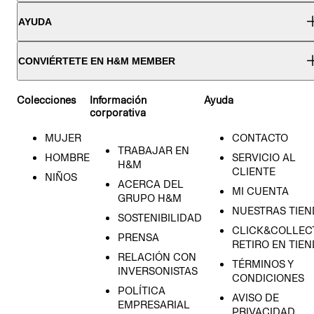
AYUDA
CONVIÉRTETE EN H&M MEMBER
Colecciones
Información
Ayuda
corporativa
MUJER
CONTACTO
TRABAJAR EN
HOMBRE
SERVICIO AL
H&M
CLIENTE
NIÑOS
ACERCA DEL
MI CUENTA
GRUPO H&M
NUESTRAS TIEN
SOSTENIBILIDAD
CLICK&COLLECT
PRENSA
RETIRO EN TIE
RELACIÓN CON
TÉRMINOS Y
INVERSONISTAS
CONDICIONES
POLÍTICA
AVISO DE
EMPRESARIAL
PRIVACIDAD