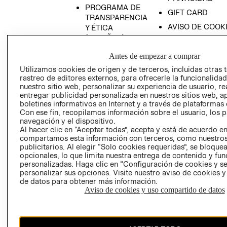
PROGRAMA DE
GIFT CARD
TRANSPARENCIA
AVISO DE COOK
Y ÉTICA
(ESPAÑOL)
SUPERINTENDE
DE INDUSTRIA Y
PROGRAMA DE
Antes de empezar a comprar
COMERCIO - SI
TRANSPARENCIA
Utilizamos cookies de origen y de terceros, incluidas otras 
Y ÉTICA (INGLÉS)
PETICIONES
rastreo de editores externos, para ofrecerle la funcionalid
QUEJAS Y
nuestro sitio web, personalizar su experiencia de usuario, rea
entregar publicidad personalizada en nuestros sitios web, a
RECLAMOS
boletines informativos en Internet y a través de plataformas 
Con ese fin, recopilamos información sobre el usuario, los 
navegación y el dispositivo.
Al hacer clic en “Aceptar todas”, acepta y está de acuerdo e
compartamos esta información con terceros, como nuestros
publicitarios. Al elegir “Solo cookies requeridas”, se bloque
opcionales, lo que limita nuestra entrega de contenido y fu
personalizadas. Haga clic en “Configuración de cookies y se
Colombia ($)
personalizar sus opciones. Visite nuestro aviso de cookies 
de datos para obtener más información.
CAMBIAR REGIÓN
Aviso de cookies y uso compartido de datos