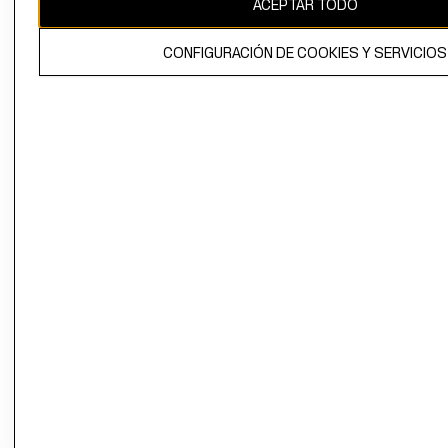
ACEPTAR TODO
El contenido de esta página web está protegido por copyright y es
propiedad de H&M Hennes & Mauritz AB.
CONFIGURACIÓN DE COOKIES Y SERVICIOS