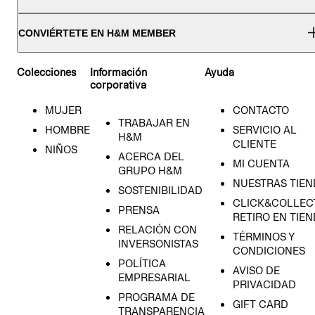
CONVIÉRTETE EN H&M MEMBER
Colecciones
Información
Ayuda
corporativa
MUJER
CONTACTO
TRABAJAR EN
HOMBRE
SERVICIO AL
H&M
CLIENTE
NIÑOS
ACERCA DEL
MI CUENTA
GRUPO H&M
NUESTRAS TIEN
SOSTENIBILIDAD
CLICK&COLLECT
PRENSA
RETIRO EN TIE
RELACIÓN CON
TÉRMINOS Y
INVERSONISTAS
CONDICIONES
POLÍTICA
AVISO DE
EMPRESARIAL
PRIVACIDAD
PROGRAMA DE
GIFT CARD
TRANSPARENCIA