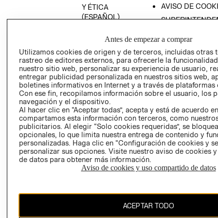
AVISO DE COOK
Y ÉTICA
(ESPAÑOL)
SUPERINTENDE
DE INDUSTRIA Y
PROGRAMA DE
COMERCIO - SI
Antes de empezar a comprar
TRANSPARENCIA
Y ÉTICA (INGLÉS)
Utilizamos cookies de origen y de terceros, incluidas otras 
PETICIONES
rastreo de editores externos, para ofrecerle la funcionalid
QUEJAS Y
nuestro sitio web, personalizar su experiencia de usuario, rea
RECLAMOS
entregar publicidad personalizada en nuestros sitios web, a
boletines informativos en Internet y a través de plataformas 
Con ese fin, recopilamos información sobre el usuario, los 
navegación y el dispositivo.
Al hacer clic en “Aceptar todas”, acepta y está de acuerdo e
compartamos esta información con terceros, como nuestros
publicitarios. Al elegir “Solo cookies requeridas”, se bloque
opcionales, lo que limita nuestra entrega de contenido y fu
Colombia ($)
personalizadas. Haga clic en “Configuración de cookies y se
personalizar sus opciones. Visite nuestro aviso de cookies 
CAMBIAR REGIÓN
de datos para obtener más información.
Aviso de cookies y uso compartido de datos
El contenido de esta página web está protegido por copyright y es
ACEPTAR TODO
propiedad de H&M Hennes & Mauritz AB.