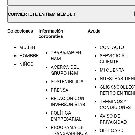
CONVIÉRTETE EN H&M MEMBER
Colecciones
Información
Ayuda
corporativa
MUJER
CONTACTO
TRABAJAR EN
HOMBRE
SERVICIO AL
H&M
CLIENTE
NIÑOS
ACERCA DEL
MI CUENTA
GRUPO H&M
NUESTRAS TIEN
SOSTENIBILIDAD
CLICK&COLLECT
PRENSA
RETIRO EN TIE
RELACIÓN CON
TÉRMINOS Y
INVERSONISTAS
CONDICIONES
POLÍTICA
AVISO DE
EMPRESARIAL
PRIVACIDAD
PROGRAMA DE
GIFT CARD
TRANSPARENCIA