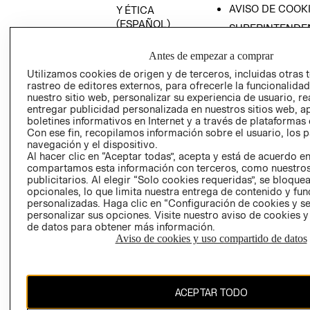
AVISO DE COOK
Y ÉTICA
(ESPAÑOL)
SUPERINTENDE
DE INDUSTRIA Y
PROGRAMA DE
COMERCIO - SI
Antes de empezar a comprar
TRANSPARENCIA
Y ÉTICA (INGLÉS)
Utilizamos cookies de origen y de terceros, incluidas otras 
PETICIONES
rastreo de editores externos, para ofrecerle la funcionalid
QUEJAS Y
nuestro sitio web, personalizar su experiencia de usuario, rea
RECLAMOS
entregar publicidad personalizada en nuestros sitios web, a
boletines informativos en Internet y a través de plataformas 
Con ese fin, recopilamos información sobre el usuario, los 
navegación y el dispositivo.
Al hacer clic en “Aceptar todas”, acepta y está de acuerdo e
compartamos esta información con terceros, como nuestros
publicitarios. Al elegir “Solo cookies requeridas”, se bloque
opcionales, lo que limita nuestra entrega de contenido y fu
Colombia ($)
personalizadas. Haga clic en “Configuración de cookies y se
personalizar sus opciones. Visite nuestro aviso de cookies 
CAMBIAR REGIÓN
de datos para obtener más información.
Aviso de cookies y uso compartido de datos
El contenido de esta página web está protegido por copyright y es
ACEPTAR TODO
propiedad de H&M Hennes & Mauritz AB.