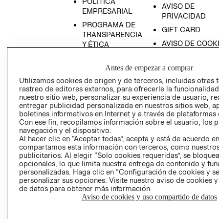
POLÍTICA
AVISO DE
EMPRESARIAL
PRIVACIDAD
PROGRAMA DE
GIFT CARD
TRANSPARENCIA
AVISO DE COOK
Y ÉTICA
(ESPAÑOL)
SUPERINTENDE
DE INDUSTRIA Y
Antes de empezar a comprar
PROGRAMA DE
COMERCIO - SI
TRANSPARENCIA
Utilizamos cookies de origen y de terceros, incluidas otras 
Y ÉTICA (INGLÉS)
rastreo de editores externos, para ofrecerle la funcionalid
PETICIONES
nuestro sitio web, personalizar su experiencia de usuario, rea
QUEJAS Y
entregar publicidad personalizada en nuestros sitios web, a
RECLAMOS
boletines informativos en Internet y a través de plataformas 
Con ese fin, recopilamos información sobre el usuario, los 
navegación y el dispositivo.
Al hacer clic en “Aceptar todas”, acepta y está de acuerdo e
compartamos esta información con terceros, como nuestros
publicitarios. Al elegir “Solo cookies requeridas”, se bloque
opcionales, lo que limita nuestra entrega de contenido y fu
personalizadas. Haga clic en “Configuración de cookies y se
Colombia ($)
personalizar sus opciones. Visite nuestro aviso de cookies 
de datos para obtener más información.
CAMBIAR REGIÓN
Aviso de cookies y uso compartido de datos