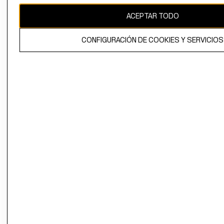
ACEPTAR TODO
El contenido de esta página web está protegido por copyright y es
propiedad de H&M Hennes & Mauritz AB.
CONFIGURACIÓN DE COOKIES Y SERVICIOS