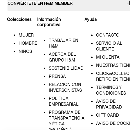
CONVIÉRTETE EN H&M MEMBER
Colecciones
Información
Ayuda
corporativa
MUJER
CONTACTO
TRABAJAR EN
HOMBRE
SERVICIO AL
H&M
CLIENTE
NIÑOS
ACERCA DEL
MI CUENTA
GRUPO H&M
NUESTRAS TIEN
SOSTENIBILIDAD
CLICK&COLLECT
PRENSA
RETIRO EN TIE
RELACIÓN CON
TÉRMINOS Y
INVERSONISTAS
CONDICIONES
POLÍTICA
AVISO DE
EMPRESARIAL
PRIVACIDAD
PROGRAMA DE
GIFT CARD
TRANSPARENCIA
AVISO DE COOK
Y ÉTICA
(ESPAÑOL)