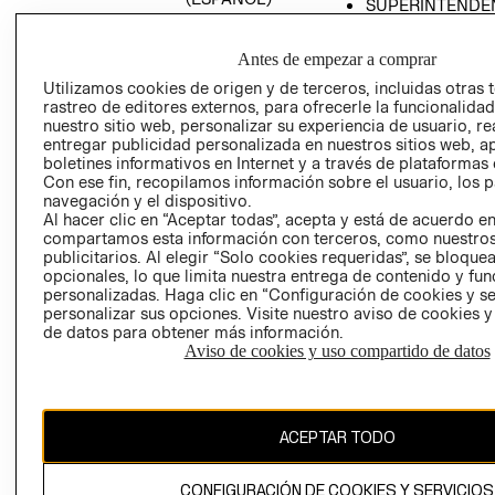
SUPERINTENDE
DE INDUSTRIA Y
PROGRAMA DE
COMERCIO - SI
TRANSPARENCIA
Antes de empezar a comprar
Y ÉTICA (INGLÉS)
PETICIONES
Utilizamos cookies de origen y de terceros, incluidas otras 
QUEJAS Y
rastreo de editores externos, para ofrecerle la funcionalid
RECLAMOS
nuestro sitio web, personalizar su experiencia de usuario, rea
entregar publicidad personalizada en nuestros sitios web, a
boletines informativos en Internet y a través de plataformas 
Con ese fin, recopilamos información sobre el usuario, los 
navegación y el dispositivo.
Al hacer clic en “Aceptar todas”, acepta y está de acuerdo e
compartamos esta información con terceros, como nuestros
publicitarios. Al elegir “Solo cookies requeridas”, se bloque
opcionales, lo que limita nuestra entrega de contenido y fu
Colombia ($)
personalizadas. Haga clic en “Configuración de cookies y se
personalizar sus opciones. Visite nuestro aviso de cookies 
CAMBIAR REGIÓN
de datos para obtener más información.
Aviso de cookies y uso compartido de datos
El contenido de esta página web está protegido por copyright y es
propiedad de H&M Hennes & Mauritz AB.
ACEPTAR TODO
CONFIGURACIÓN DE COOKIES Y SERVICIOS