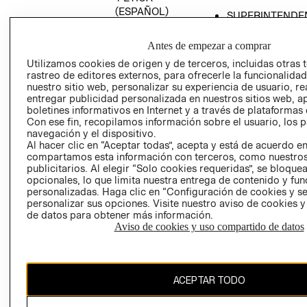
(ESPAÑOL)
SUPERINTENDE
DE INDUSTRIA Y
PROGRAMA DE
COMERCIO - SI
TRANSPARENCIA
Antes de empezar a comprar
Y ÉTICA (INGLÉS)
PETICIONES
Utilizamos cookies de origen y de terceros, incluidas otras 
rastreo de editores externos, para ofrecerle la funcionalid
QUEJAS Y
nuestro sitio web, personalizar su experiencia de usuario, rea
RECLAMOS
entregar publicidad personalizada en nuestros sitios web, a
boletines informativos en Internet y a través de plataformas 
Con ese fin, recopilamos información sobre el usuario, los 
navegación y el dispositivo.
Al hacer clic en “Aceptar todas”, acepta y está de acuerdo e
compartamos esta información con terceros, como nuestros
publicitarios. Al elegir “Solo cookies requeridas”, se bloque
opcionales, lo que limita nuestra entrega de contenido y fu
Colombia ($)
personalizadas. Haga clic en “Configuración de cookies y se
personalizar sus opciones. Visite nuestro aviso de cookies 
CAMBIAR REGIÓN
de datos para obtener más información.
Aviso de cookies y uso compartido de datos
El contenido de esta página web está protegido por copyright y es
ACEPTAR TODO
propiedad de H&M Hennes & Mauritz AB.