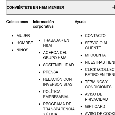
CONVIÉRTETE EN H&M MEMBER
Colecciones
Información
Ayuda
corporativa
MUJER
CONTACTO
TRABAJAR EN
HOMBRE
SERVICIO AL
H&M
CLIENTE
NIÑOS
ACERCA DEL
MI CUENTA
GRUPO H&M
NUESTRAS TIEN
SOSTENIBILIDAD
CLICK&COLLECT
PRENSA
RETIRO EN TIE
RELACIÓN CON
TÉRMINOS Y
INVERSONISTAS
CONDICIONES
POLÍTICA
AVISO DE
EMPRESARIAL
PRIVACIDAD
PROGRAMA DE
GIFT CARD
TRANSPARENCIA
AVISO DE COOK
Y ÉTICA