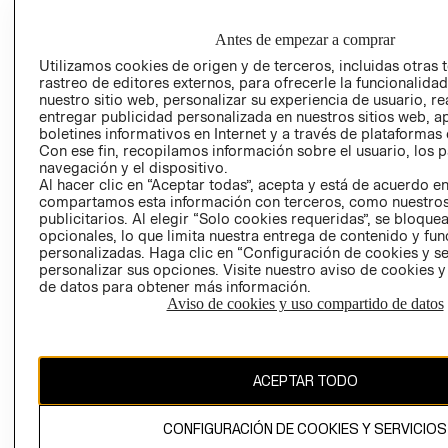
DE INDUSTRIA Y
PROGRAMA DE
COMERCIO - SI
TRANSPARENCIA
Antes de empezar a comprar
Y ÉTICA (INGLÉS)
PETICIONES
Utilizamos cookies de origen y de terceros, incluidas otras 
QUEJAS Y
rastreo de editores externos, para ofrecerle la funcionalid
RECLAMOS
nuestro sitio web, personalizar su experiencia de usuario, rea
entregar publicidad personalizada en nuestros sitios web, a
boletines informativos en Internet y a través de plataformas 
Con ese fin, recopilamos información sobre el usuario, los 
navegación y el dispositivo.
Al hacer clic en “Aceptar todas”, acepta y está de acuerdo e
compartamos esta información con terceros, como nuestros
publicitarios. Al elegir “Solo cookies requeridas”, se bloque
Colombia ($)
opcionales, lo que limita nuestra entrega de contenido y fu
personalizadas. Haga clic en “Configuración de cookies y se
personalizar sus opciones. Visite nuestro aviso de cookies 
CAMBIAR REGIÓN
de datos para obtener más información.
Aviso de cookies y uso compartido de datos
El contenido de esta página web está protegido por copyright y es
propiedad de H&M Hennes & Mauritz AB.
ACEPTAR TODO
CONFIGURACIÓN DE COOKIES Y SERVICIOS