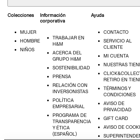
Colecciones
Información
Ayuda
corporativa
MUJER
CONTACTO
TRABAJAR EN
HOMBRE
SERVICIO AL
H&M
CLIENTE
NIÑOS
ACERCA DEL
MI CUENTA
GRUPO H&M
NUESTRAS TIEN
SOSTENIBILIDAD
CLICK&COLLECT
PRENSA
RETIRO EN TIE
RELACIÓN CON
TÉRMINOS Y
INVERSONISTAS
CONDICIONES
POLÍTICA
AVISO DE
EMPRESARIAL
PRIVACIDAD
PROGRAMA DE
GIFT CARD
TRANSPARENCIA
AVISO DE COOK
Y ÉTICA
(ESPAÑOL)
SUPERINTENDE