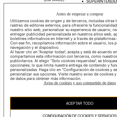
SUPERINTENDE
DE INDUSTRIA Y
PROGRAMA DE
COMERCIO - SI
TRANSPARENCIA
Antes de empezar a comprar
Y ÉTICA (INGLÉS)
PETICIONES
Utilizamos cookies de origen y de terceros, incluidas otras 
QUEJAS Y
rastreo de editores externos, para ofrecerle la funcionalid
RECLAMOS
nuestro sitio web, personalizar su experiencia de usuario, rea
entregar publicidad personalizada en nuestros sitios web, a
boletines informativos en Internet y a través de plataformas 
Con ese fin, recopilamos información sobre el usuario, los 
navegación y el dispositivo.
Al hacer clic en “Aceptar todas”, acepta y está de acuerdo e
compartamos esta información con terceros, como nuestros
publicitarios. Al elegir “Solo cookies requeridas”, se bloque
opcionales, lo que limita nuestra entrega de contenido y fu
Colombia ($)
personalizadas. Haga clic en “Configuración de cookies y se
personalizar sus opciones. Visite nuestro aviso de cookies 
CAMBIAR REGIÓN
de datos para obtener más información.
Aviso de cookies y uso compartido de datos
El contenido de esta página web está protegido por copyright y es
propiedad de H&M Hennes & Mauritz AB.
ACEPTAR TODO
CONFIGURACIÓN DE COOKIES Y SERVICIOS