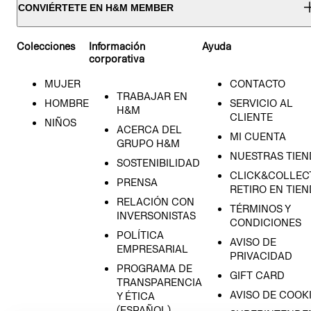
CONVIÉRTETE EN H&M MEMBER
Colecciones
Información
Ayuda
corporativa
MUJER
CONTACTO
TRABAJAR EN
HOMBRE
SERVICIO AL
H&M
CLIENTE
NIÑOS
ACERCA DEL
MI CUENTA
GRUPO H&M
NUESTRAS TIEN
SOSTENIBILIDAD
CLICK&COLLECT
PRENSA
RETIRO EN TIE
RELACIÓN CON
TÉRMINOS Y
INVERSONISTAS
CONDICIONES
POLÍTICA
AVISO DE
EMPRESARIAL
PRIVACIDAD
PROGRAMA DE
GIFT CARD
TRANSPARENCIA
AVISO DE COOK
Y ÉTICA
(ESPAÑOL)