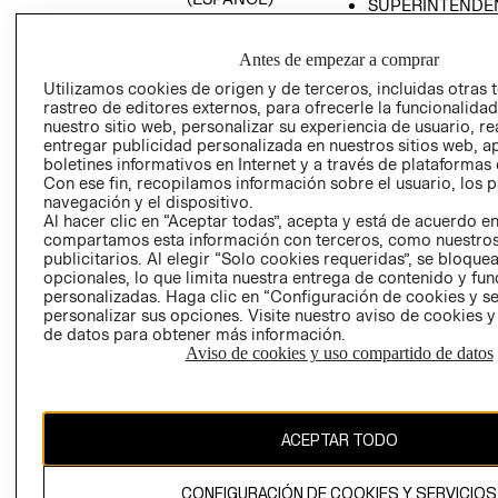
SUPERINTENDE
DE INDUSTRIA Y
PROGRAMA DE
COMERCIO - SI
TRANSPARENCIA
Antes de empezar a comprar
Y ÉTICA (INGLÉS)
PETICIONES
Utilizamos cookies de origen y de terceros, incluidas otras 
QUEJAS Y
rastreo de editores externos, para ofrecerle la funcionalid
RECLAMOS
nuestro sitio web, personalizar su experiencia de usuario, rea
entregar publicidad personalizada en nuestros sitios web, a
boletines informativos en Internet y a través de plataformas 
Con ese fin, recopilamos información sobre el usuario, los 
navegación y el dispositivo.
Al hacer clic en “Aceptar todas”, acepta y está de acuerdo e
compartamos esta información con terceros, como nuestros
publicitarios. Al elegir “Solo cookies requeridas”, se bloque
opcionales, lo que limita nuestra entrega de contenido y fu
Colombia ($)
personalizadas. Haga clic en “Configuración de cookies y se
personalizar sus opciones. Visite nuestro aviso de cookies 
CAMBIAR REGIÓN
de datos para obtener más información.
Aviso de cookies y uso compartido de datos
El contenido de esta página web está protegido por copyright y es
propiedad de H&M Hennes & Mauritz AB.
ACEPTAR TODO
CONFIGURACIÓN DE COOKIES Y SERVICIOS