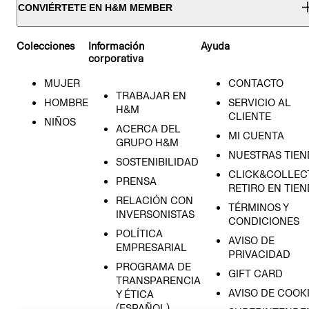
CONVIÉRTETE EN H&M MEMBER
Colecciones
Información
Ayuda
corporativa
MUJER
CONTACTO
TRABAJAR EN
HOMBRE
SERVICIO AL
H&M
CLIENTE
NIÑOS
ACERCA DEL
MI CUENTA
GRUPO H&M
NUESTRAS TIEN
SOSTENIBILIDAD
CLICK&COLLECT
PRENSA
RETIRO EN TIE
RELACIÓN CON
TÉRMINOS Y
INVERSONISTAS
CONDICIONES
POLÍTICA
AVISO DE
EMPRESARIAL
PRIVACIDAD
PROGRAMA DE
GIFT CARD
TRANSPARENCIA
AVISO DE COOK
Y ÉTICA
(ESPAÑOL)