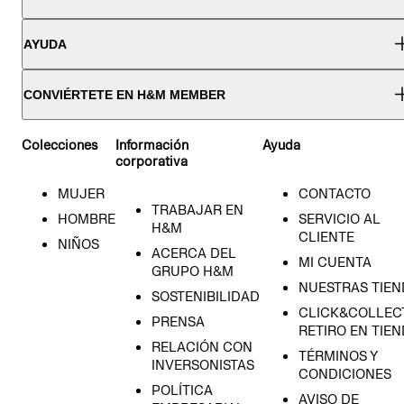
AYUDA
CONVIÉRTETE EN H&M MEMBER
Colecciones
Información
Ayuda
corporativa
MUJER
CONTACTO
TRABAJAR EN
HOMBRE
SERVICIO AL
H&M
CLIENTE
NIÑOS
ACERCA DEL
MI CUENTA
GRUPO H&M
NUESTRAS TIEN
SOSTENIBILIDAD
CLICK&COLLECT
PRENSA
RETIRO EN TIE
RELACIÓN CON
TÉRMINOS Y
INVERSONISTAS
CONDICIONES
POLÍTICA
AVISO DE