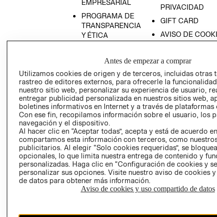
EMPRESARIAL
PRIVACIDAD
PROGRAMA DE
GIFT CARD
TRANSPARENCIA
AVISO DE COOK
Y ÉTICA
(ESPAÑOL)
SUPERINTENDE
DE INDUSTRIA Y
PROGRAMA DE
Antes de empezar a comprar
COMERCIO - SI
TRANSPARENCIA
Utilizamos cookies de origen y de terceros, incluidas otras 
Y ÉTICA (INGLÉS)
PETICIONES
rastreo de editores externos, para ofrecerle la funcionalid
nuestro sitio web, personalizar su experiencia de usuario, rea
QUEJAS Y
entregar publicidad personalizada en nuestros sitios web, a
RECLAMOS
boletines informativos en Internet y a través de plataformas 
Con ese fin, recopilamos información sobre el usuario, los 
navegación y el dispositivo.
Al hacer clic en “Aceptar todas”, acepta y está de acuerdo e
compartamos esta información con terceros, como nuestros
publicitarios. Al elegir “Solo cookies requeridas”, se bloque
opcionales, lo que limita nuestra entrega de contenido y fu
personalizadas. Haga clic en “Configuración de cookies y se
Colombia ($)
personalizar sus opciones. Visite nuestro aviso de cookies 
de datos para obtener más información.
CAMBIAR REGIÓN
Aviso de cookies y uso compartido de datos