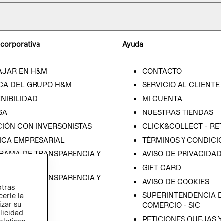
 corporativa
Ayuda
AJAR EN H&M
CONTACTO
CA DEL GRUPO H&M
SERVICIO AL CLIENTE
NIBILIDAD
MI CUENTA
SA
NUESTRAS TIENDAS
CIÓN CON INVERSONISTAS
CLICK&COLLECT - RE
ICA EMPRESARIAL
TÉRMINOS Y CONDICI
RAMA DE TRANSPARENCIA Y
AVISO DE PRIVACIDA
 (ESPAÑOL)
GIFT CARD
RAMA DE TRANSPARENCIA Y
AVISO DE COOKIES
otras
 (INGLÉS)
SUPERINTENDENCIA D
cerle la
izar su
COMERCIO - SIC
blicidad
PETICIONES QUEJAS 
oletines