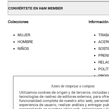
CONVIÉRTETE EN H&M MEMBER
Colecciones
Información
MUJER
TRAB
HOMBRE
ACER
NIÑOS
SOSTE
PREN
RELA
POLÍT
PROG
ÉTICA
Antes de empezar a comprar
PROG
Utilizamos cookies de origen y de terceros, incluidas 
ÉTICA
tecnologías de rastreo de editores externos, para ofre
funcionalidad completa de nuestro sitio web, personal
experiencia de usuario, realizar análisis y entregar pu
personalizada en nuestros sitios web, aplicaciones y b