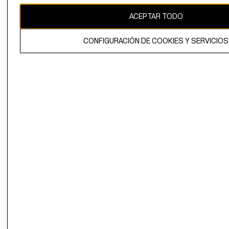
ACEPTAR TODO
El contenido de esta página web está protegido por copyright y es
propiedad de H&M Hennes & Mauritz AB.
CONFIGURACIÓN DE COOKIES Y SERVICIOS