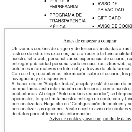
POLÍTICA
AVISO DE
EMPRESARIAL
PRIVACIDAD
PROGRAMA DE
GIFT CARD
TRANSPARENCIA
AVISO DE COOK
Y ÉTICA
(ESPAÑOL)
SUPERINTENDE
DE INDUSTRIA Y
Antes de empezar a comprar
PROGRAMA DE
COMERCIO - SI
TRANSPARENCIA
Utilizamos cookies de origen y de terceros, incluidas otras 
Y ÉTICA (INGLÉS)
rastreo de editores externos, para ofrecerle la funcionalid
PETICIONES
nuestro sitio web, personalizar su experiencia de usuario, rea
QUEJAS Y
entregar publicidad personalizada en nuestros sitios web, a
RECLAMOS
boletines informativos en Internet y a través de plataformas 
Con ese fin, recopilamos información sobre el usuario, los 
navegación y el dispositivo.
Al hacer clic en “Aceptar todas”, acepta y está de acuerdo e
compartamos esta información con terceros, como nuestros
publicitarios. Al elegir “Solo cookies requeridas”, se bloque
opcionales, lo que limita nuestra entrega de contenido y fu
personalizadas. Haga clic en “Configuración de cookies y se
Colombia ($)
personalizar sus opciones. Visite nuestro aviso de cookies 
de datos para obtener más información.
CAMBIAR REGIÓN
Aviso de cookies y uso compartido de datos