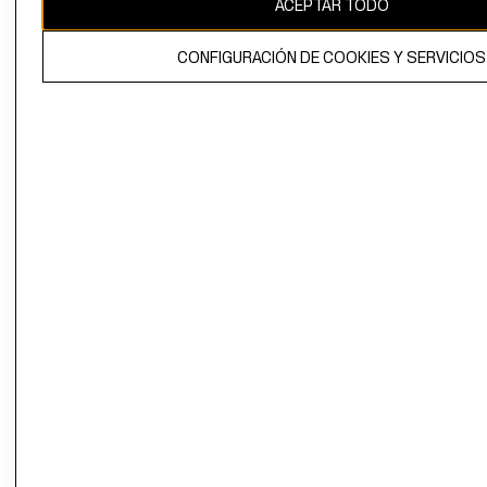
ACEPTAR TODO
El contenido de esta página web está protegido por copyright y es
propiedad de H&M Hennes & Mauritz AB.
CONFIGURACIÓN DE COOKIES Y SERVICIOS