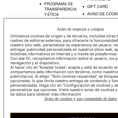
PROGRAMA DE
GIFT CARD
TRANSPARENCIA
AVISO DE COOK
Y ÉTICA
(ESPAÑOL)
SUPERINTENDE
DE INDUSTRIA Y
PROGRAMA DE
Antes de empezar a comprar
COMERCIO - SI
TRANSPARENCIA
Utilizamos cookies de origen y de terceros, incluidas otras 
Y ÉTICA (INGLÉS)
PETICIONES
rastreo de editores externos, para ofrecerle la funcionalid
QUEJAS Y
nuestro sitio web, personalizar su experiencia de usuario, rea
entregar publicidad personalizada en nuestros sitios web, a
RECLAMOS
boletines informativos en Internet y a través de plataformas 
Con ese fin, recopilamos información sobre el usuario, los 
navegación y el dispositivo.
Al hacer clic en “Aceptar todas”, acepta y está de acuerdo e
compartamos esta información con terceros, como nuestros
publicitarios. Al elegir “Solo cookies requeridas”, se bloque
opcionales, lo que limita nuestra entrega de contenido y fu
personalizadas. Haga clic en “Configuración de cookies y se
Colombia ($)
personalizar sus opciones. Visite nuestro aviso de cookies 
de datos para obtener más información.
CAMBIAR REGIÓN
Aviso de cookies y uso compartido de datos