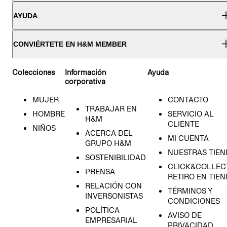
AYUDA
CONVIÉRTETE EN H&M MEMBER
Colecciones
Información
Ayuda
corporativa
MUJER
CONTACTO
TRABAJAR EN
HOMBRE
SERVICIO AL
H&M
CLIENTE
NIÑOS
ACERCA DEL
MI CUENTA
GRUPO H&M
NUESTRAS TIEN
SOSTENIBILIDAD
CLICK&COLLECT
PRENSA
RETIRO EN TIE
RELACIÓN CON
TÉRMINOS Y
INVERSONISTAS
CONDICIONES
POLÍTICA
AVISO DE
EMPRESARIAL
PRIVACIDAD