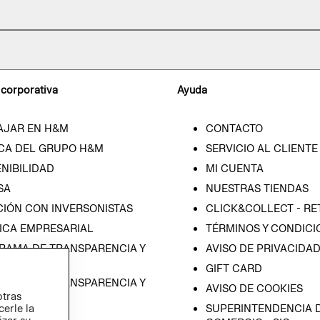
 corporativa
Ayuda
AJAR EN H&M
CONTACTO
CA DEL GRUPO H&M
SERVICIO AL CLIENTE
NIBILIDAD
MI CUENTA
SA
NUESTRAS TIENDAS
CIÓN CON INVERSONISTAS
CLICK&COLLECT - RE
ICA EMPRESARIAL
TÉRMINOS Y CONDICI
RAMA DE TRANSPARENCIA Y
AVISO DE PRIVACIDA
 (ESPAÑOL)
GIFT CARD
RAMA DE TRANSPARENCIA Y
AVISO DE COOKIES
otras
 (INGLÉS)
cerle la
SUPERINTENDENCIA D