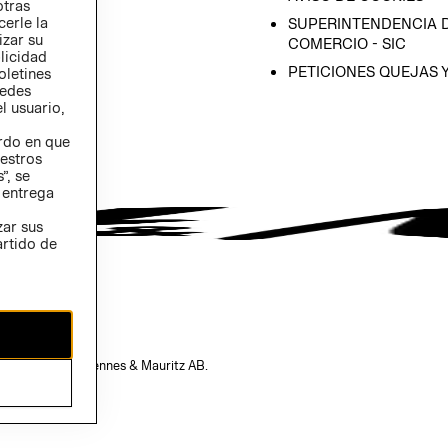
otras
 (INGLÉS)
cerle la
SUPERINTENDENCIA D
izar su
COMERCIO - SIC
blicidad
PETICIONES QUEJAS 
oletines
redes
l usuario,
erdo en que
estros
”, se
 entrega
zar sus
artido de
opiedad de H&M Hennes & Mauritz AB.