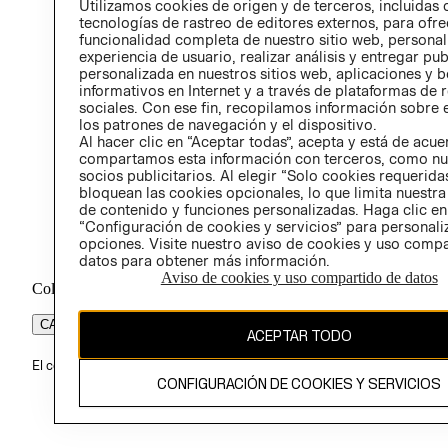
Utilizamos cookies de origen y de terceros, incluidas 
ÉTICA
tecnologías de rastreo de editores externos, para ofre
funcionalidad completa de nuestro sitio web, personal
experiencia de usuario, realizar análisis y entregar pu
personalizada en nuestros sitios web, aplicaciones y b
informativos en Internet y a través de plataformas de 
sociales. Con ese fin, recopilamos información sobre e
los patrones de navegación y el dispositivo.
Al hacer clic en “Aceptar todas”, acepta y está de acu
compartamos esta información con terceros, como nu
socios publicitarios. Al elegir “Solo cookies requeridas
bloquean las cookies opcionales, lo que limita nuestra
de contenido y funciones personalizadas. Haga clic en
“Configuración de cookies y servicios” para personali
opciones. Visite nuestro aviso de cookies y uso comp
datos para obtener más información.
Aviso de cookies y uso compartido de datos
Colombia ($)
CAMBIAR REGIÓN
ACEPTAR TODO
El contenido de esta página web está protegido por copyright y es pr
CONFIGURACIÓN DE COOKIES Y SERVICIOS