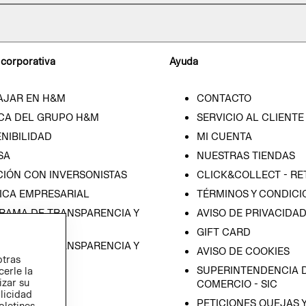
 corporativa
Ayuda
AJAR EN H&M
CONTACTO
CA DEL GRUPO H&M
SERVICIO AL CLIENTE
NIBILIDAD
MI CUENTA
SA
NUESTRAS TIENDAS
CIÓN CON INVERSONISTAS
CLICK&COLLECT - RE
ICA EMPRESARIAL
TÉRMINOS Y CONDICI
RAMA DE TRANSPARENCIA Y
AVISO DE PRIVACIDA
 (ESPAÑOL)
GIFT CARD
RAMA DE TRANSPARENCIA Y
AVISO DE COOKIES
otras
 (INGLÉS)
SUPERINTENDENCIA D
cerle la
izar su
COMERCIO - SIC
blicidad
PETICIONES QUEJAS 
oletines