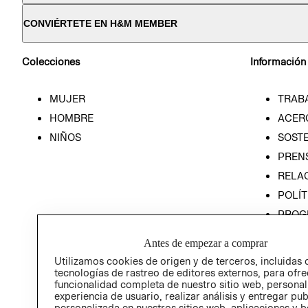
CONVIÉRTETE EN H&M MEMBER
Colecciones
Información
MUJER
TRAB
HOMBRE
ACER
NIÑOS
SOSTE
PREN
RELA
POLÍT
PROG
ÉTICA
Antes de empezar a comprar
PROG
Utilizamos cookies de origen y de terceros, incluidas 
ÉTICA
tecnologías de rastreo de editores externos, para ofre
funcionalidad completa de nuestro sitio web, personal
experiencia de usuario, realizar análisis y entregar pu
personalizada en nuestros sitios web, aplicaciones y b