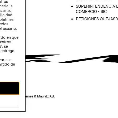
otras
 (INGLÉS)
cerle la
SUPERINTENDENCIA D
izar su
COMERCIO - SIC
blicidad
PETICIONES QUEJAS 
oletines
redes
l usuario,
erdo en que
estros
”, se
 entrega
zar sus
artido de
opiedad de H&M Hennes & Mauritz AB.