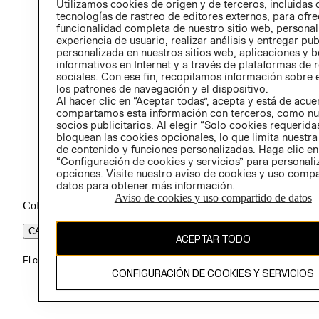
Utilizamos cookies de origen y de terceros, incluidas 
ÉTICA
tecnologías de rastreo de editores externos, para ofre
funcionalidad completa de nuestro sitio web, personal
experiencia de usuario, realizar análisis y entregar pu
personalizada en nuestros sitios web, aplicaciones y b
informativos en Internet y a través de plataformas de 
sociales. Con ese fin, recopilamos información sobre e
los patrones de navegación y el dispositivo.
Al hacer clic en “Aceptar todas”, acepta y está de acu
compartamos esta información con terceros, como nu
socios publicitarios. Al elegir “Solo cookies requeridas
bloquean las cookies opcionales, lo que limita nuestra
de contenido y funciones personalizadas. Haga clic en
“Configuración de cookies y servicios” para personali
opciones. Visite nuestro aviso de cookies y uso comp
datos para obtener más información.
Aviso de cookies y uso compartido de datos
Colombia ($)
CAMBIAR REGIÓN
ACEPTAR TODO
El contenido de esta página web está protegido por copyright y es pr
CONFIGURACIÓN DE COOKIES Y SERVICIOS