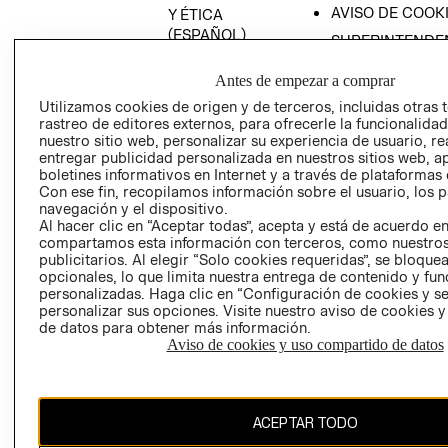
AVISO DE COOK
Y ÉTICA
(ESPAÑOL)
SUPERINTENDE
DE INDUSTRIA Y
PROGRAMA DE
COMERCIO - SI
Antes de empezar a comprar
TRANSPARENCIA
Y ÉTICA (INGLÉS)
Utilizamos cookies de origen y de terceros, incluidas otras 
PETICIONES
rastreo de editores externos, para ofrecerle la funcionalid
QUEJAS Y
nuestro sitio web, personalizar su experiencia de usuario, rea
RECLAMOS
entregar publicidad personalizada en nuestros sitios web, a
boletines informativos en Internet y a través de plataformas 
Con ese fin, recopilamos información sobre el usuario, los 
navegación y el dispositivo.
Al hacer clic en “Aceptar todas”, acepta y está de acuerdo e
compartamos esta información con terceros, como nuestros
publicitarios. Al elegir “Solo cookies requeridas”, se bloque
opcionales, lo que limita nuestra entrega de contenido y fu
Colombia ($)
personalizadas. Haga clic en “Configuración de cookies y se
personalizar sus opciones. Visite nuestro aviso de cookies 
CAMBIAR REGIÓN
de datos para obtener más información.
Aviso de cookies y uso compartido de datos
El contenido de esta página web está protegido por copyright y es
ACEPTAR TODO
propiedad de H&M Hennes & Mauritz AB.