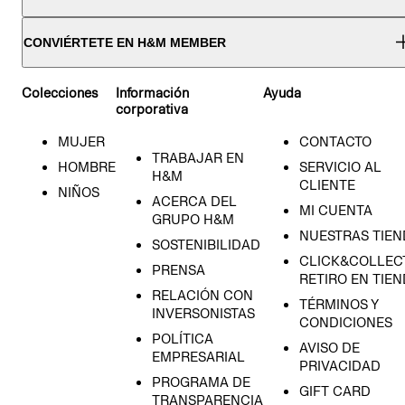
CONVIÉRTETE EN H&M MEMBER
Colecciones
Información
Ayuda
corporativa
MUJER
CONTACTO
TRABAJAR EN
HOMBRE
SERVICIO AL
H&M
CLIENTE
NIÑOS
ACERCA DEL
MI CUENTA
GRUPO H&M
NUESTRAS TIEN
SOSTENIBILIDAD
CLICK&COLLECT
PRENSA
RETIRO EN TIE
RELACIÓN CON
TÉRMINOS Y
INVERSONISTAS
CONDICIONES
POLÍTICA
AVISO DE
EMPRESARIAL
PRIVACIDAD
PROGRAMA DE
GIFT CARD
TRANSPARENCIA