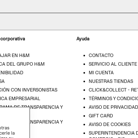
 corporativa
Ayuda
AJAR EN H&M
CONTACTO
CA DEL GRUPO H&M
SERVICIO AL CLIENTE
NIBILIDAD
MI CUENTA
SA
NUESTRAS TIENDAS
CIÓN CON INVERSONISTAS
CLICK&COLLECT - RE
ICA EMPRESARIAL
TÉRMINOS Y CONDICI
RAMA DE TRANSPARENCIA Y
AVISO DE PRIVACIDA
 (ESPAÑOL)
GIFT CARD
RAMA DE TRANSPARENCIA Y
AVISO DE COOKIES
otras
 (INGLÉS)
cerle la
SUPERINTENDENCIA D