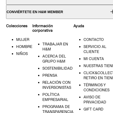
CONVIÉRTETE EN H&M MEMBER
Colecciones
Información
Ayuda
corporativa
MUJER
CONTACTO
TRABAJAR EN
HOMBRE
SERVICIO AL
H&M
CLIENTE
NIÑOS
ACERCA DEL
MI CUENTA
GRUPO H&M
NUESTRAS TIEN
SOSTENIBILIDAD
CLICK&COLLECT
PRENSA
RETIRO EN TIE
RELACIÓN CON
TÉRMINOS Y
INVERSONISTAS
CONDICIONES
POLÍTICA
AVISO DE
EMPRESARIAL
PRIVACIDAD
PROGRAMA DE
GIFT CARD
TRANSPARENCIA