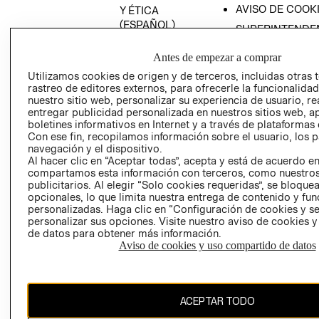
AVISO DE COOK
Y ÉTICA
(ESPAÑOL)
SUPERINTENDE
DE INDUSTRIA Y
PROGRAMA DE
COMERCIO - SI
Antes de empezar a comprar
TRANSPARENCIA
Y ÉTICA (INGLÉS)
Utilizamos cookies de origen y de terceros, incluidas otras 
PETICIONES
rastreo de editores externos, para ofrecerle la funcionalid
QUEJAS Y
nuestro sitio web, personalizar su experiencia de usuario, rea
RECLAMOS
entregar publicidad personalizada en nuestros sitios web, a
boletines informativos en Internet y a través de plataformas 
Con ese fin, recopilamos información sobre el usuario, los 
navegación y el dispositivo.
Al hacer clic en “Aceptar todas”, acepta y está de acuerdo e
compartamos esta información con terceros, como nuestros
publicitarios. Al elegir “Solo cookies requeridas”, se bloque
opcionales, lo que limita nuestra entrega de contenido y fu
Colombia ($)
personalizadas. Haga clic en “Configuración de cookies y se
personalizar sus opciones. Visite nuestro aviso de cookies 
CAMBIAR REGIÓN
de datos para obtener más información.
Aviso de cookies y uso compartido de datos
El contenido de esta página web está protegido por copyright y es
ACEPTAR TODO
propiedad de H&M Hennes & Mauritz AB.