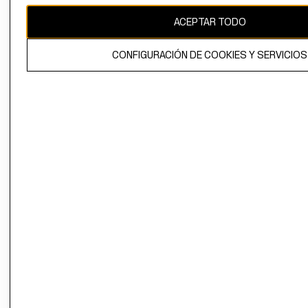
ACEPTAR TODO
El contenido de esta página web está protegido por copyright y es
propiedad de H&M Hennes & Mauritz AB.
CONFIGURACIÓN DE COOKIES Y SERVICIOS