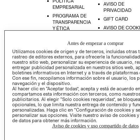
POLÍTICA
AVISO DE
EMPRESARIAL
PRIVACIDAD
PROGRAMA DE
GIFT CARD
TRANSPARENCIA
AVISO DE COOK
Y ÉTICA
(ESPAÑOL)
SUPERINTENDE
DE INDUSTRIA Y
Antes de empezar a comprar
PROGRAMA DE
COMERCIO - SI
TRANSPARENCIA
Utilizamos cookies de origen y de terceros, incluidas otras 
Y ÉTICA (INGLÉS)
rastreo de editores externos, para ofrecerle la funcionalid
PETICIONES
nuestro sitio web, personalizar su experiencia de usuario, rea
QUEJAS Y
entregar publicidad personalizada en nuestros sitios web, a
RECLAMOS
boletines informativos en Internet y a través de plataformas 
Con ese fin, recopilamos información sobre el usuario, los 
navegación y el dispositivo.
Al hacer clic en “Aceptar todas”, acepta y está de acuerdo e
compartamos esta información con terceros, como nuestros
publicitarios. Al elegir “Solo cookies requeridas”, se bloque
opcionales, lo que limita nuestra entrega de contenido y fu
personalizadas. Haga clic en “Configuración de cookies y se
Colombia ($)
personalizar sus opciones. Visite nuestro aviso de cookies 
de datos para obtener más información.
CAMBIAR REGIÓN
Aviso de cookies y uso compartido de datos