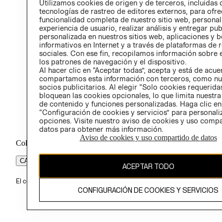
Utilizamos cookies de origen y de terceros, incluidas 
ÉTICA
tecnologías de rastreo de editores externos, para ofre
funcionalidad completa de nuestro sitio web, personal
experiencia de usuario, realizar análisis y entregar pu
personalizada en nuestros sitios web, aplicaciones y b
informativos en Internet y a través de plataformas de 
sociales. Con ese fin, recopilamos información sobre e
los patrones de navegación y el dispositivo.
Al hacer clic en “Aceptar todas”, acepta y está de acu
compartamos esta información con terceros, como nu
socios publicitarios. Al elegir “Solo cookies requeridas
bloquean las cookies opcionales, lo que limita nuestra
de contenido y funciones personalizadas. Haga clic en
“Configuración de cookies y servicios” para personali
opciones. Visite nuestro aviso de cookies y uso comp
datos para obtener más información.
Aviso de cookies y uso compartido de datos
Colombia ($)
CAMBIAR REGIÓN
ACEPTAR TODO
El contenido de esta página web está protegido por copyright y es pr
CONFIGURACIÓN DE COOKIES Y SERVICIOS