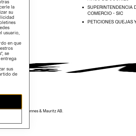
otras
 (INGLÉS)
cerle la
SUPERINTENDENCIA D
izar su
COMERCIO - SIC
blicidad
PETICIONES QUEJAS 
oletines
redes
l usuario,
erdo en que
estros
”, se
 entrega
zar sus
artido de
opiedad de H&M Hennes & Mauritz AB.