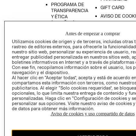
PROGRAMA DE
GIFT CARD
TRANSPARENCIA
AVISO DE COOK
Y ÉTICA
(ESPAÑOL)
SUPERINTENDE
DE INDUSTRIA Y
PROGRAMA DE
Antes de empezar a comprar
COMERCIO - SI
TRANSPARENCIA
Utilizamos cookies de origen y de terceros, incluidas otras 
Y ÉTICA (INGLÉS)
PETICIONES
rastreo de editores externos, para ofrecerle la funcionalid
QUEJAS Y
nuestro sitio web, personalizar su experiencia de usuario, rea
entregar publicidad personalizada en nuestros sitios web, a
RECLAMOS
boletines informativos en Internet y a través de plataformas 
Con ese fin, recopilamos información sobre el usuario, los 
navegación y el dispositivo.
Al hacer clic en “Aceptar todas”, acepta y está de acuerdo e
compartamos esta información con terceros, como nuestros
publicitarios. Al elegir “Solo cookies requeridas”, se bloque
opcionales, lo que limita nuestra entrega de contenido y fu
personalizadas. Haga clic en “Configuración de cookies y se
Colombia ($)
personalizar sus opciones. Visite nuestro aviso de cookies 
de datos para obtener más información.
CAMBIAR REGIÓN
Aviso de cookies y uso compartido de datos