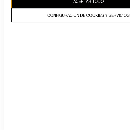
ACEPTAR TODO
El contenido de esta página web está protegido por copyright y es
propiedad de H&M Hennes & Mauritz AB.
CONFIGURACIÓN DE COOKIES Y SERVICIOS