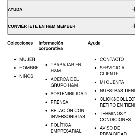
AYUDA
CONVIÉRTETE EN H&M MEMBER
Colecciones
Información
Ayuda
corporativa
MUJER
CONTACTO
TRABAJAR EN
HOMBRE
SERVICIO AL
H&M
CLIENTE
NIÑOS
ACERCA DEL
MI CUENTA
GRUPO H&M
NUESTRAS TIEN
SOSTENIBILIDAD
CLICK&COLLECT
PRENSA
RETIRO EN TIE
RELACIÓN CON
TÉRMINOS Y
INVERSONISTAS
CONDICIONES
POLÍTICA
AVISO DE
EMPRESARIAL
PRIVACIDAD