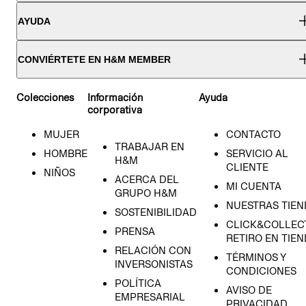
AYUDA
CONVIÉRTETE EN H&M MEMBER
Colecciones
Información
Ayuda
corporativa
MUJER
CONTACTO
TRABAJAR EN
HOMBRE
SERVICIO AL
H&M
CLIENTE
NIÑOS
ACERCA DEL
MI CUENTA
GRUPO H&M
NUESTRAS TIEN
SOSTENIBILIDAD
CLICK&COLLECT
PRENSA
RETIRO EN TIE
RELACIÓN CON
TÉRMINOS Y
INVERSONISTAS
CONDICIONES
POLÍTICA
AVISO DE
EMPRESARIAL
PRIVACIDAD