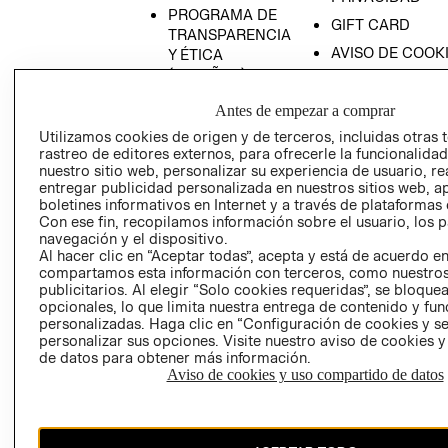
PROGRAMA DE
GIFT CARD
TRANSPARENCIA
AVISO DE COOK
Y ÉTICA
(ESPAÑOL)
SUPERINTENDE
DE INDUSTRIA Y
PROGRAMA DE
Antes de empezar a comprar
COMERCIO - SI
TRANSPARENCIA
Utilizamos cookies de origen y de terceros, incluidas otras 
Y ÉTICA (INGLÉS)
PETICIONES
rastreo de editores externos, para ofrecerle la funcionalid
QUEJAS Y
nuestro sitio web, personalizar su experiencia de usuario, rea
entregar publicidad personalizada en nuestros sitios web, a
RECLAMOS
boletines informativos en Internet y a través de plataformas 
Con ese fin, recopilamos información sobre el usuario, los 
navegación y el dispositivo.
Al hacer clic en “Aceptar todas”, acepta y está de acuerdo e
compartamos esta información con terceros, como nuestros
publicitarios. Al elegir “Solo cookies requeridas”, se bloque
opcionales, lo que limita nuestra entrega de contenido y fu
personalizadas. Haga clic en “Configuración de cookies y se
Colombia ($)
personalizar sus opciones. Visite nuestro aviso de cookies 
de datos para obtener más información.
CAMBIAR REGIÓN
Aviso de cookies y uso compartido de datos