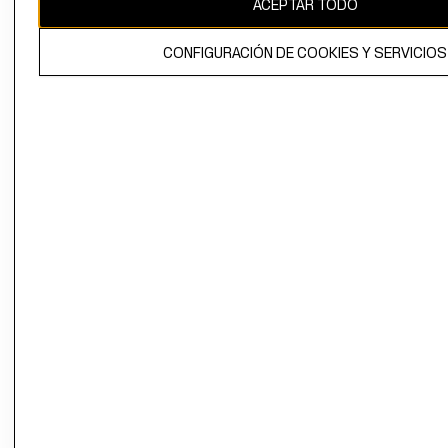
ACEPTAR TODO
El contenido de esta página web está protegido por copyright y es
propiedad de H&M Hennes & Mauritz AB.
CONFIGURACIÓN DE COOKIES Y SERVICIOS