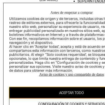
SUPERINTENDE
DE INDUSTRIA Y
PROGRAMA DE
COMERCIO - SI
TRANSPARENCIA
Antes de empezar a comprar
Y ÉTICA (INGLÉS)
PETICIONES
Utilizamos cookies de origen y de terceros, incluidas otras 
QUEJAS Y
rastreo de editores externos, para ofrecerle la funcionalid
RECLAMOS
nuestro sitio web, personalizar su experiencia de usuario, rea
entregar publicidad personalizada en nuestros sitios web, a
boletines informativos en Internet y a través de plataformas 
Con ese fin, recopilamos información sobre el usuario, los 
navegación y el dispositivo.
Al hacer clic en “Aceptar todas”, acepta y está de acuerdo e
compartamos esta información con terceros, como nuestros
publicitarios. Al elegir “Solo cookies requeridas”, se bloque
opcionales, lo que limita nuestra entrega de contenido y fu
Colombia ($)
personalizadas. Haga clic en “Configuración de cookies y se
personalizar sus opciones. Visite nuestro aviso de cookies 
CAMBIAR REGIÓN
de datos para obtener más información.
Aviso de cookies y uso compartido de datos
El contenido de esta página web está protegido por copyright y es
propiedad de H&M Hennes & Mauritz AB.
ACEPTAR TODO
CONFIGURACIÓN DE COOKIES Y SERVICIOS