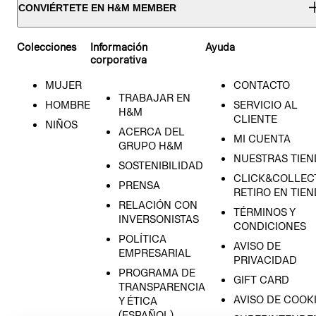
CONVIÉRTETE EN H&M MEMBER
Colecciones
Información
Ayuda
corporativa
MUJER
CONTACTO
TRABAJAR EN
HOMBRE
SERVICIO AL
H&M
CLIENTE
NIÑOS
ACERCA DEL
MI CUENTA
GRUPO H&M
NUESTRAS TIEN
SOSTENIBILIDAD
CLICK&COLLECT
PRENSA
RETIRO EN TIE
RELACIÓN CON
TÉRMINOS Y
INVERSONISTAS
CONDICIONES
POLÍTICA
AVISO DE
EMPRESARIAL
PRIVACIDAD
PROGRAMA DE
GIFT CARD
TRANSPARENCIA
AVISO DE COOK
Y ÉTICA
(ESPAÑOL)