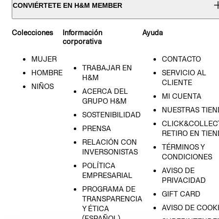
CONVIÉRTETE EN H&M MEMBER
Colecciones
Información
Ayuda
corporativa
MUJER
CONTACTO
TRABAJAR EN
HOMBRE
SERVICIO AL
H&M
CLIENTE
NIÑOS
ACERCA DEL
MI CUENTA
GRUPO H&M
NUESTRAS TIEN
SOSTENIBILIDAD
CLICK&COLLECT
PRENSA
RETIRO EN TIE
RELACIÓN CON
TÉRMINOS Y
INVERSONISTAS
CONDICIONES
POLÍTICA
AVISO DE
EMPRESARIAL
PRIVACIDAD
PROGRAMA DE
GIFT CARD
TRANSPARENCIA
AVISO DE COOK
Y ÉTICA
(ESPAÑOL)