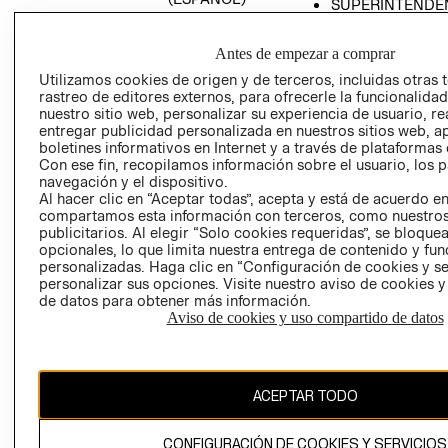
SUPERINTENDE
DE INDUSTRIA Y
PROGRAMA DE
COMERCIO - SI
TRANSPARENCIA
Antes de empezar a comprar
Y ÉTICA (INGLÉS)
PETICIONES
Utilizamos cookies de origen y de terceros, incluidas otras 
QUEJAS Y
rastreo de editores externos, para ofrecerle la funcionalid
RECLAMOS
nuestro sitio web, personalizar su experiencia de usuario, rea
entregar publicidad personalizada en nuestros sitios web, a
boletines informativos en Internet y a través de plataformas 
Con ese fin, recopilamos información sobre el usuario, los 
navegación y el dispositivo.
Al hacer clic en “Aceptar todas”, acepta y está de acuerdo e
compartamos esta información con terceros, como nuestros
publicitarios. Al elegir “Solo cookies requeridas”, se bloque
opcionales, lo que limita nuestra entrega de contenido y fu
Colombia ($)
personalizadas. Haga clic en “Configuración de cookies y se
personalizar sus opciones. Visite nuestro aviso de cookies 
CAMBIAR REGIÓN
de datos para obtener más información.
Aviso de cookies y uso compartido de datos
El contenido de esta página web está protegido por copyright y es
propiedad de H&M Hennes & Mauritz AB.
ACEPTAR TODO
CONFIGURACIÓN DE COOKIES Y SERVICIOS