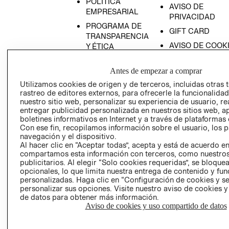
POLÍTICA
AVISO DE
EMPRESARIAL
PRIVACIDAD
PROGRAMA DE
GIFT CARD
TRANSPARENCIA
AVISO DE COOK
Y ÉTICA
(ESPAÑOL)
SUPERINTENDE
DE INDUSTRIA Y
Antes de empezar a comprar
PROGRAMA DE
COMERCIO - SI
TRANSPARENCIA
Utilizamos cookies de origen y de terceros, incluidas otras 
Y ÉTICA (INGLÉS)
rastreo de editores externos, para ofrecerle la funcionalid
PETICIONES
nuestro sitio web, personalizar su experiencia de usuario, rea
QUEJAS Y
entregar publicidad personalizada en nuestros sitios web, a
RECLAMOS
boletines informativos en Internet y a través de plataformas 
Con ese fin, recopilamos información sobre el usuario, los 
navegación y el dispositivo.
Al hacer clic en “Aceptar todas”, acepta y está de acuerdo e
compartamos esta información con terceros, como nuestros
publicitarios. Al elegir “Solo cookies requeridas”, se bloque
opcionales, lo que limita nuestra entrega de contenido y fu
personalizadas. Haga clic en “Configuración de cookies y se
Colombia ($)
personalizar sus opciones. Visite nuestro aviso de cookies 
de datos para obtener más información.
CAMBIAR REGIÓN
Aviso de cookies y uso compartido de datos