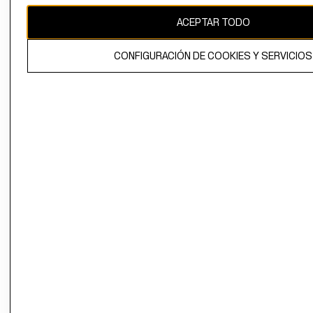
ACEPTAR TODO
El contenido de esta página web está protegido por copyright y es
propiedad de H&M Hennes & Mauritz AB.
CONFIGURACIÓN DE COOKIES Y SERVICIOS