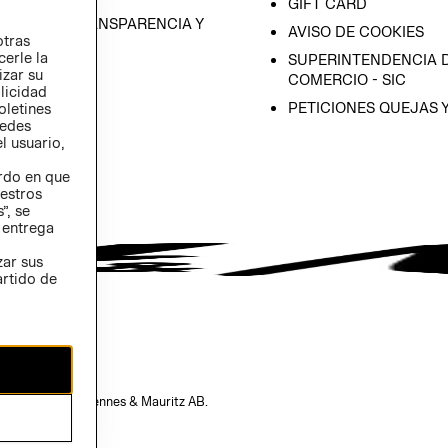
GIFT CARD
RAMA DE TRANSPARENCIA Y
AVISO DE COOKIES
otras
 (INGLÉS)
cerle la
SUPERINTENDENCIA D
izar su
COMERCIO - SIC
blicidad
PETICIONES QUEJAS 
oletines
redes
l usuario,
erdo en que
estros
”, se
 entrega
zar sus
artido de
opiedad de H&M Hennes & Mauritz AB.