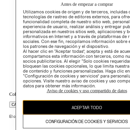
Antes de empezar a comprar
PROG
Utilizamos cookies de origen y de terceros, incluidas 
ÉTICA
tecnologías de rastreo de editores externos, para ofre
funcionalidad completa de nuestro sitio web, personal
experiencia de usuario, realizar análisis y entregar pu
personalizada en nuestros sitios web, aplicaciones y b
informativos en Internet y a través de plataformas de 
sociales. Con ese fin, recopilamos información sobre e
los patrones de navegación y el dispositivo.
Al hacer clic en “Aceptar todas”, acepta y está de acu
compartamos esta información con terceros, como nu
socios publicitarios. Al elegir “Solo cookies requeridas
bloquean las cookies opcionales, lo que limita nuestra
de contenido y funciones personalizadas. Haga clic en
“Configuración de cookies y servicios” para personali
opciones. Visite nuestro aviso de cookies y uso comp
datos para obtener más información.
Aviso de cookies y uso compartido de datos
Colombia ($)
CAMBIAR REGIÓN
ACEPTAR TODO
El contenido de esta página web está protegido por copyright y es pr
CONFIGURACIÓN DE COOKIES Y SERVICIOS