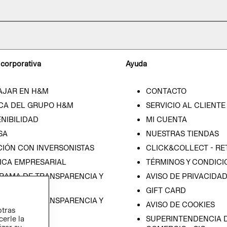
 corporativa
Ayuda
AJAR EN H&M
CONTACTO
CA DEL GRUPO H&M
SERVICIO AL CLIENTE
NIBILIDAD
MI CUENTA
SA
NUESTRAS TIENDAS
CIÓN CON INVERSONISTAS
CLICK&COLLECT - RE
ICA EMPRESARIAL
TÉRMINOS Y CONDICI
RAMA DE TRANSPARENCIA Y
AVISO DE PRIVACIDA
 (ESPAÑOL)
GIFT CARD
RAMA DE TRANSPARENCIA Y
AVISO DE COOKIES
otras
 (INGLÉS)
cerle la
SUPERINTENDENCIA D