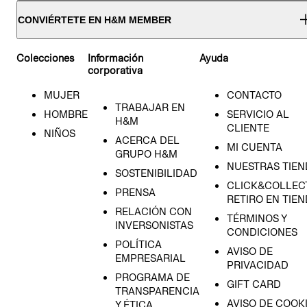
CONVIÉRTETE EN H&M MEMBER
Colecciones
Información
Ayuda
corporativa
MUJER
CONTACTO
TRABAJAR EN
HOMBRE
SERVICIO AL
H&M
CLIENTE
NIÑOS
ACERCA DEL
MI CUENTA
GRUPO H&M
NUESTRAS TIEN
SOSTENIBILIDAD
CLICK&COLLECT
PRENSA
RETIRO EN TIE
RELACIÓN CON
TÉRMINOS Y
INVERSONISTAS
CONDICIONES
POLÍTICA
AVISO DE
EMPRESARIAL
PRIVACIDAD
PROGRAMA DE
GIFT CARD
TRANSPARENCIA
AVISO DE COOK
Y ÉTICA