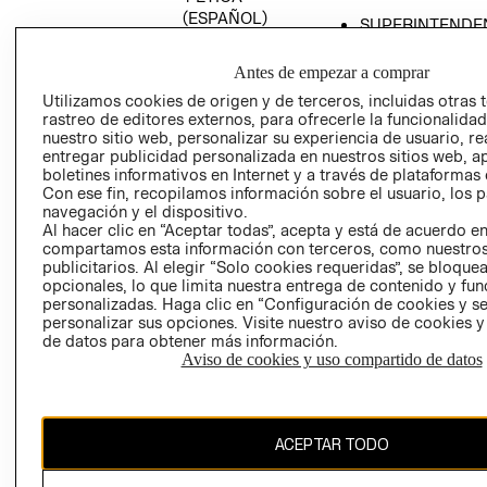
(ESPAÑOL)
SUPERINTENDE
DE INDUSTRIA Y
PROGRAMA DE
COMERCIO - SI
TRANSPARENCIA
Antes de empezar a comprar
Y ÉTICA (INGLÉS)
PETICIONES
Utilizamos cookies de origen y de terceros, incluidas otras 
rastreo de editores externos, para ofrecerle la funcionalid
QUEJAS Y
nuestro sitio web, personalizar su experiencia de usuario, rea
RECLAMOS
entregar publicidad personalizada en nuestros sitios web, a
boletines informativos en Internet y a través de plataformas 
Con ese fin, recopilamos información sobre el usuario, los 
navegación y el dispositivo.
Al hacer clic en “Aceptar todas”, acepta y está de acuerdo e
compartamos esta información con terceros, como nuestros
publicitarios. Al elegir “Solo cookies requeridas”, se bloque
opcionales, lo que limita nuestra entrega de contenido y fu
Colombia ($)
personalizadas. Haga clic en “Configuración de cookies y se
personalizar sus opciones. Visite nuestro aviso de cookies 
CAMBIAR REGIÓN
de datos para obtener más información.
Aviso de cookies y uso compartido de datos
El contenido de esta página web está protegido por copyright y es
ACEPTAR TODO
propiedad de H&M Hennes & Mauritz AB.