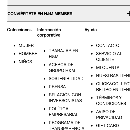
CONVIÉRTETE EN H&M MEMBER
Colecciones
Información
Ayuda
corporativa
MUJER
CONTACTO
TRABAJAR EN
HOMBRE
SERVICIO AL
H&M
CLIENTE
NIÑOS
ACERCA DEL
MI CUENTA
GRUPO H&M
NUESTRAS TIEN
SOSTENIBILIDAD
CLICK&COLLECT
PRENSA
RETIRO EN TIE
RELACIÓN CON
TÉRMINOS Y
INVERSONISTAS
CONDICIONES
POLÍTICA
AVISO DE
EMPRESARIAL
PRIVACIDAD
PROGRAMA DE
GIFT CARD
TRANSPARENCIA