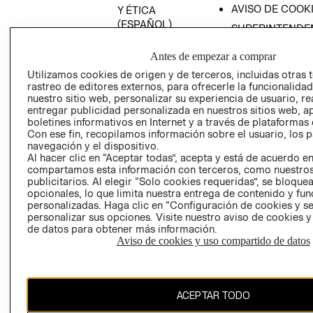
AVISO DE COOK
Y ÉTICA
(ESPAÑOL)
SUPERINTENDE
DE INDUSTRIA Y
PROGRAMA DE
COMERCIO - SI
Antes de empezar a comprar
TRANSPARENCIA
Y ÉTICA (INGLÉS)
Utilizamos cookies de origen y de terceros, incluidas otras 
PETICIONES
rastreo de editores externos, para ofrecerle la funcionalid
QUEJAS Y
nuestro sitio web, personalizar su experiencia de usuario, rea
RECLAMOS
entregar publicidad personalizada en nuestros sitios web, a
boletines informativos en Internet y a través de plataformas 
Con ese fin, recopilamos información sobre el usuario, los 
navegación y el dispositivo.
Al hacer clic en “Aceptar todas”, acepta y está de acuerdo e
compartamos esta información con terceros, como nuestros
publicitarios. Al elegir “Solo cookies requeridas”, se bloque
opcionales, lo que limita nuestra entrega de contenido y fu
Colombia ($)
personalizadas. Haga clic en “Configuración de cookies y se
personalizar sus opciones. Visite nuestro aviso de cookies 
CAMBIAR REGIÓN
de datos para obtener más información.
Aviso de cookies y uso compartido de datos
El contenido de esta página web está protegido por copyright y es
ACEPTAR TODO
propiedad de H&M Hennes & Mauritz AB.