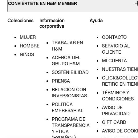
CONVIÉRTETE EN H&M MEMBER
Colecciones
Información
Ayuda
corporativa
MUJER
CONTACTO
TRABAJAR EN
HOMBRE
SERVICIO AL
H&M
CLIENTE
NIÑOS
ACERCA DEL
MI CUENTA
GRUPO H&M
NUESTRAS TIEN
SOSTENIBILIDAD
CLICK&COLLECT
PRENSA
RETIRO EN TIE
RELACIÓN CON
TÉRMINOS Y
INVERSONISTAS
CONDICIONES
POLÍTICA
AVISO DE
EMPRESARIAL
PRIVACIDAD
PROGRAMA DE
GIFT CARD
TRANSPARENCIA
AVISO DE COOK
Y ÉTICA
(ESPAÑOL)