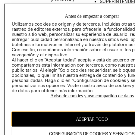
SUPERINTENDE
DE INDUSTRIA Y
PROGRAMA DE
COMERCIO - SI
TRANSPARENCIA
Antes de empezar a comprar
Y ÉTICA (INGLÉS)
PETICIONES
Utilizamos cookies de origen y de terceros, incluidas otras 
QUEJAS Y
rastreo de editores externos, para ofrecerle la funcionalid
RECLAMOS
nuestro sitio web, personalizar su experiencia de usuario, rea
entregar publicidad personalizada en nuestros sitios web, a
boletines informativos en Internet y a través de plataformas 
Con ese fin, recopilamos información sobre el usuario, los 
navegación y el dispositivo.
Al hacer clic en “Aceptar todas”, acepta y está de acuerdo e
compartamos esta información con terceros, como nuestros
publicitarios. Al elegir “Solo cookies requeridas”, se bloque
opcionales, lo que limita nuestra entrega de contenido y fu
Colombia ($)
personalizadas. Haga clic en “Configuración de cookies y se
personalizar sus opciones. Visite nuestro aviso de cookies 
CAMBIAR REGIÓN
de datos para obtener más información.
Aviso de cookies y uso compartido de datos
El contenido de esta página web está protegido por copyright y es
propiedad de H&M Hennes & Mauritz AB.
ACEPTAR TODO
CONFIGURACIÓN DE COOKIES Y SERVICIOS