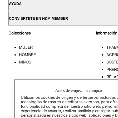
AYUDA
CONVIÉRTETE EN H&M MEMBER
Colecciones
Información
MUJER
TRAB
HOMBRE
ACER
NIÑOS
SOSTE
PREN
RELA
POLÍT
Antes de empezar a comprar
PROG
ÉTICA
Utilizamos cookies de origen y de terceros, incluidas 
tecnologías de rastreo de editores externos, para ofre
PROG
funcionalidad completa de nuestro sitio web, personal
ÉTICA
experiencia de usuario, realizar análisis y entregar pu
personalizada en nuestros sitios web, aplicaciones y b