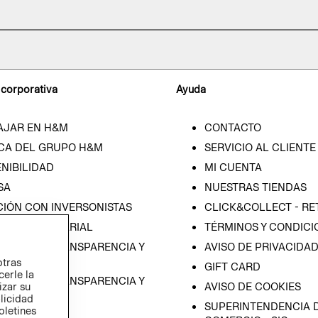
 corporativa
Ayuda
AJAR EN H&M
CONTACTO
CA DEL GRUPO H&M
SERVICIO AL CLIENTE
NIBILIDAD
MI CUENTA
SA
NUESTRAS TIENDAS
CIÓN CON INVERSONISTAS
CLICK&COLLECT - RE
ICA EMPRESARIAL
TÉRMINOS Y CONDICI
RAMA DE TRANSPARENCIA Y
AVISO DE PRIVACIDA
 (ESPAÑOL)
otras
GIFT CARD
cerle la
RAMA DE TRANSPARENCIA Y
izar su
AVISO DE COOKIES
 (INGLÉS)
blicidad
SUPERINTENDENCIA D
oletines