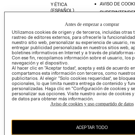
AVISO DE COOK
Y ÉTICA
(ESPAÑOL)
SUPERINTENDE
DE INDUSTRIA Y
PROGRAMA DE
COMERCIO - SI
Antes de empezar a comprar
TRANSPARENCIA
Y ÉTICA (INGLÉS)
Utilizamos cookies de origen y de terceros, incluidas otras 
PETICIONES
rastreo de editores externos, para ofrecerle la funcionalid
QUEJAS Y
nuestro sitio web, personalizar su experiencia de usuario, rea
RECLAMOS
entregar publicidad personalizada en nuestros sitios web, a
boletines informativos en Internet y a través de plataformas 
Con ese fin, recopilamos información sobre el usuario, los 
navegación y el dispositivo.
Al hacer clic en “Aceptar todas”, acepta y está de acuerdo e
compartamos esta información con terceros, como nuestros
publicitarios. Al elegir “Solo cookies requeridas”, se bloque
opcionales, lo que limita nuestra entrega de contenido y fu
Colombia ($)
personalizadas. Haga clic en “Configuración de cookies y se
personalizar sus opciones. Visite nuestro aviso de cookies 
CAMBIAR REGIÓN
de datos para obtener más información.
Aviso de cookies y uso compartido de datos
El contenido de esta página web está protegido por copyright y es
ACEPTAR TODO
propiedad de H&M Hennes & Mauritz AB.