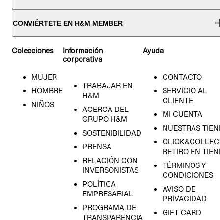
CONVIÉRTETE EN H&M MEMBER
Colecciones
Información
Ayuda
corporativa
MUJER
CONTACTO
TRABAJAR EN
HOMBRE
SERVICIO AL
H&M
CLIENTE
NIÑOS
ACERCA DEL
MI CUENTA
GRUPO H&M
NUESTRAS TIEN
SOSTENIBILIDAD
CLICK&COLLECT
PRENSA
RETIRO EN TIE
RELACIÓN CON
TÉRMINOS Y
INVERSONISTAS
CONDICIONES
POLÍTICA
AVISO DE
EMPRESARIAL
PRIVACIDAD
PROGRAMA DE
GIFT CARD
TRANSPARENCIA