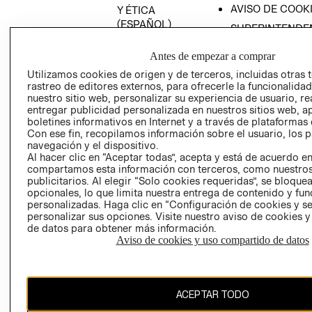
AVISO DE COOK
Y ÉTICA
(ESPAÑOL)
SUPERINTENDE
DE INDUSTRIA Y
PROGRAMA DE
COMERCIO - SI
Antes de empezar a comprar
TRANSPARENCIA
Y ÉTICA (INGLÉS)
Utilizamos cookies de origen y de terceros, incluidas otras 
PETICIONES
rastreo de editores externos, para ofrecerle la funcionalid
QUEJAS Y
nuestro sitio web, personalizar su experiencia de usuario, rea
RECLAMOS
entregar publicidad personalizada en nuestros sitios web, a
boletines informativos en Internet y a través de plataformas 
Con ese fin, recopilamos información sobre el usuario, los 
navegación y el dispositivo.
Al hacer clic en “Aceptar todas”, acepta y está de acuerdo e
compartamos esta información con terceros, como nuestros
publicitarios. Al elegir “Solo cookies requeridas”, se bloque
opcionales, lo que limita nuestra entrega de contenido y fu
Colombia ($)
personalizadas. Haga clic en “Configuración de cookies y se
personalizar sus opciones. Visite nuestro aviso de cookies 
CAMBIAR REGIÓN
de datos para obtener más información.
Aviso de cookies y uso compartido de datos
El contenido de esta página web está protegido por copyright y es
ACEPTAR TODO
propiedad de H&M Hennes & Mauritz AB.