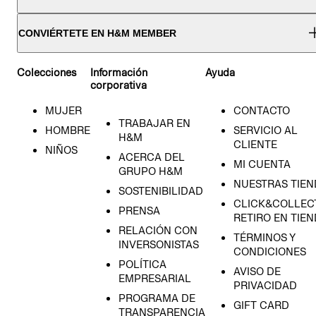
CONVIÉRTETE EN H&M MEMBER
Colecciones
Información
Ayuda
corporativa
MUJER
CONTACTO
TRABAJAR EN
HOMBRE
SERVICIO AL
H&M
CLIENTE
NIÑOS
ACERCA DEL
MI CUENTA
GRUPO H&M
NUESTRAS TIEN
SOSTENIBILIDAD
CLICK&COLLECT
PRENSA
RETIRO EN TIE
RELACIÓN CON
TÉRMINOS Y
INVERSONISTAS
CONDICIONES
POLÍTICA
AVISO DE
EMPRESARIAL
PRIVACIDAD
PROGRAMA DE
GIFT CARD
TRANSPARENCIA