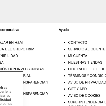
 corporativa
Ayuda
AJAR EN H&M
CONTACTO
CA DEL GRUPO H&M
SERVICIO AL CLIENTE
NIBILIDAD
MI CUENTA
SA
NUESTRAS TIENDAS
CIÓN CON INVERSONISTAS
CLICK&COLLECT - RE
ICA EMPRESARIAL
TÉRMINOS Y CONDICI
RAMA DE TRANSPARENCIA Y
AVISO DE PRIVACIDA
 (ESPAÑOL)
otras
GIFT CARD
cerle la
RAMA DE TRANSPARENCIA Y
izar su
AVISO DE COOKIES
 (INGLÉS)
blicidad
SUPERINTENDENCIA D
oletines