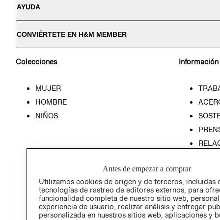
AYUDA
CONVIÉRTETE EN H&M MEMBER
Colecciones
Información
MUJER
TRAB
HOMBRE
ACER
NIÑOS
SOSTE
PREN
RELA
POLÍT
Antes de empezar a comprar
PROG
ÉTICA
Utilizamos cookies de origen y de terceros, incluidas 
tecnologías de rastreo de editores externos, para ofre
PROG
funcionalidad completa de nuestro sitio web, personal
ÉTICA
experiencia de usuario, realizar análisis y entregar pu
personalizada en nuestros sitios web, aplicaciones y b