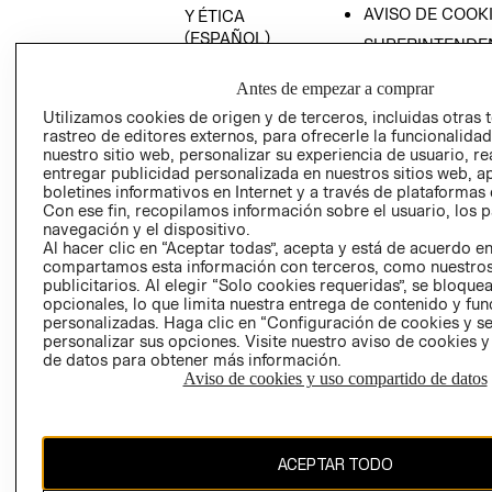
AVISO DE COOK
Y ÉTICA
(ESPAÑOL)
SUPERINTENDE
DE INDUSTRIA Y
PROGRAMA DE
COMERCIO - SI
Antes de empezar a comprar
TRANSPARENCIA
Y ÉTICA (INGLÉS)
Utilizamos cookies de origen y de terceros, incluidas otras 
PETICIONES
rastreo de editores externos, para ofrecerle la funcionalid
QUEJAS Y
nuestro sitio web, personalizar su experiencia de usuario, rea
RECLAMOS
entregar publicidad personalizada en nuestros sitios web, a
boletines informativos en Internet y a través de plataformas 
Con ese fin, recopilamos información sobre el usuario, los 
navegación y el dispositivo.
Al hacer clic en “Aceptar todas”, acepta y está de acuerdo e
compartamos esta información con terceros, como nuestros
publicitarios. Al elegir “Solo cookies requeridas”, se bloque
opcionales, lo que limita nuestra entrega de contenido y fu
Colombia ($)
personalizadas. Haga clic en “Configuración de cookies y se
personalizar sus opciones. Visite nuestro aviso de cookies 
CAMBIAR REGIÓN
de datos para obtener más información.
Aviso de cookies y uso compartido de datos
El contenido de esta página web está protegido por copyright y es
ACEPTAR TODO
propiedad de H&M Hennes & Mauritz AB.