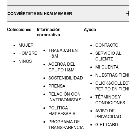
CONVIÉRTETE EN H&M MEMBER
Colecciones
Información
Ayuda
corporativa
MUJER
CONTACTO
TRABAJAR EN
HOMBRE
SERVICIO AL
H&M
CLIENTE
NIÑOS
ACERCA DEL
MI CUENTA
GRUPO H&M
NUESTRAS TIEN
SOSTENIBILIDAD
CLICK&COLLECT
PRENSA
RETIRO EN TIE
RELACIÓN CON
TÉRMINOS Y
INVERSONISTAS
CONDICIONES
POLÍTICA
AVISO DE
EMPRESARIAL
PRIVACIDAD
PROGRAMA DE
GIFT CARD
TRANSPARENCIA