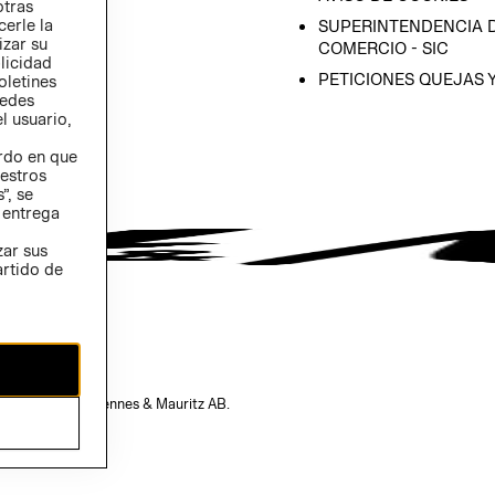
otras
 (INGLÉS)
cerle la
SUPERINTENDENCIA D
izar su
COMERCIO - SIC
blicidad
PETICIONES QUEJAS 
oletines
redes
l usuario,
erdo en que
estros
”, se
 entrega
zar sus
artido de
opiedad de H&M Hennes & Mauritz AB.