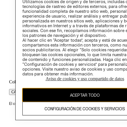
Utilizamos cookies de origen y de terceros, incluidas 
ÉTICA
tecnologías de rastreo de editores externos, para ofre
funcionalidad completa de nuestro sitio web, personal
experiencia de usuario, realizar análisis y entregar pu
personalizada en nuestros sitios web, aplicaciones y b
informativos en Internet y a través de plataformas de 
sociales. Con ese fin, recopilamos información sobre e
los patrones de navegación y el dispositivo.
Al hacer clic en “Aceptar todas”, acepta y está de acu
compartamos esta información con terceros, como nu
socios publicitarios. Al elegir “Solo cookies requeridas
bloquean las cookies opcionales, lo que limita nuestra
de contenido y funciones personalizadas. Haga clic en
“Configuración de cookies y servicios” para personali
opciones. Visite nuestro aviso de cookies y uso comp
datos para obtener más información.
Aviso de cookies y uso compartido de datos
Colombia ($)
CAMBIAR REGIÓN
ACEPTAR TODO
El contenido de esta página web está protegido por copyright y es pr
CONFIGURACIÓN DE COOKIES Y SERVICIOS