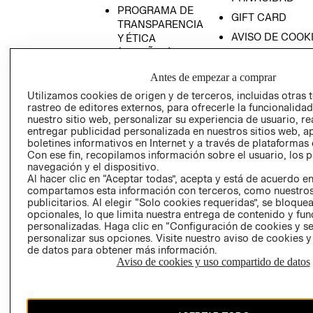
PROGRAMA DE
GIFT CARD
TRANSPARENCIA
AVISO DE COOK
Y ÉTICA
(ESPAÑOL)
SUPERINTENDE
DE INDUSTRIA Y
PROGRAMA DE
Antes de empezar a comprar
COMERCIO - SI
TRANSPARENCIA
Utilizamos cookies de origen y de terceros, incluidas otras 
Y ÉTICA (INGLÉS)
PETICIONES
rastreo de editores externos, para ofrecerle la funcionalid
QUEJAS Y
nuestro sitio web, personalizar su experiencia de usuario, rea
entregar publicidad personalizada en nuestros sitios web, a
RECLAMOS
boletines informativos en Internet y a través de plataformas 
Con ese fin, recopilamos información sobre el usuario, los 
navegación y el dispositivo.
Al hacer clic en “Aceptar todas”, acepta y está de acuerdo e
compartamos esta información con terceros, como nuestros
publicitarios. Al elegir “Solo cookies requeridas”, se bloque
opcionales, lo que limita nuestra entrega de contenido y fu
personalizadas. Haga clic en “Configuración de cookies y se
Colombia ($)
personalizar sus opciones. Visite nuestro aviso de cookies 
de datos para obtener más información.
CAMBIAR REGIÓN
Aviso de cookies y uso compartido de datos