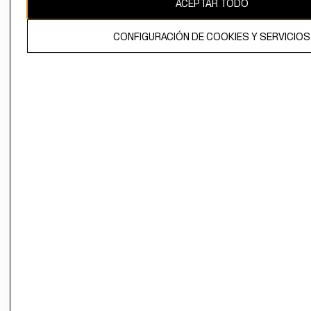
ACEPTAR TODO
El contenido de esta página web está protegido por copyright y es
propiedad de H&M Hennes & Mauritz AB.
CONFIGURACIÓN DE COOKIES Y SERVICIOS