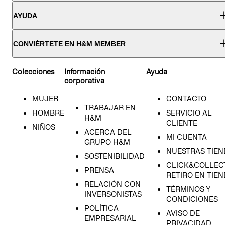
AYUDA
CONVIÉRTETE EN H&M MEMBER
Colecciones
Información
Ayuda
corporativa
MUJER
CONTACTO
TRABAJAR EN
HOMBRE
SERVICIO AL
H&M
CLIENTE
NIÑOS
ACERCA DEL
MI CUENTA
GRUPO H&M
NUESTRAS TIEN
SOSTENIBILIDAD
CLICK&COLLECT
PRENSA
RETIRO EN TIE
RELACIÓN CON
TÉRMINOS Y
INVERSONISTAS
CONDICIONES
POLÍTICA
AVISO DE
EMPRESARIAL
PRIVACIDAD